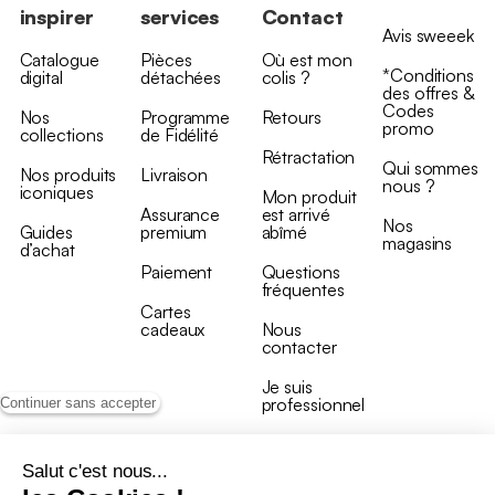
inspirer
services
Contact
Avis sweeek
Catalogue
Pièces
Où est mon
*Conditions
digital
détachées
colis ?
des offres &
Codes
Nos
Programme
Retours
promo
collections
de Fidélité
Rétractation
Qui sommes
Nos produits
Livraison
nous ?
iconiques
Mon produit
Assurance
est arrivé
Nos
Guides
premium
abîmé
magasins
d’achat
Paiement
Questions
fréquentes
Cartes
cadeaux
Nous
contacter
Je suis
professionnel
Continuer sans accepter
Salut c'est nous...