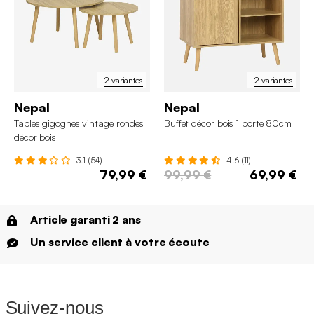
2 variantes
2 variantes
Nepal
Nepal
Tables gigognes vintage rondes
Buffet décor bois 1 porte 80cm
décor bois
3.1 (54)
4.6 (11)
79,99 €
99,99 €
69,99 €
Article garanti 2 ans
Un service client à votre écoute
Suivez-nous