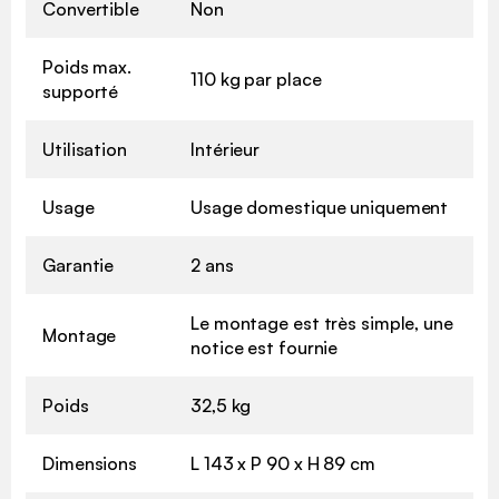
Convertible
Non
Poids max.
110 kg par place
supporté
Utilisation
Intérieur
Usage
Usage domestique uniquement
Garantie
2 ans
Le montage est très simple, une
Montage
notice est fournie
Poids
32,5 kg
Dimensions
L 143 x P 90 x H 89 cm