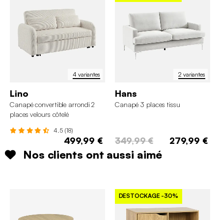
4 variantes
2 variantes
Lino
Hans
Canapé convertible arrondi 2
Canapé 3 places tissu
places velours côtelé
4.5 (18)
499,99 €
349,99 €
279,99 €
Nos clients ont aussi aimé
DESTOCKAGE
-30%