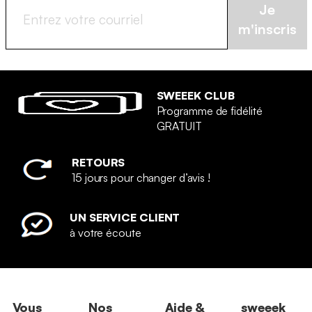
Je
m'inscris
SWEEEK CLUB
Programme de fidélité
GRATUIT
RETOURS
15 jours pour changer d’avis !
UN SERVICE CLIENT
à votre écoute
Vous
Nos
Aide &
sweeek