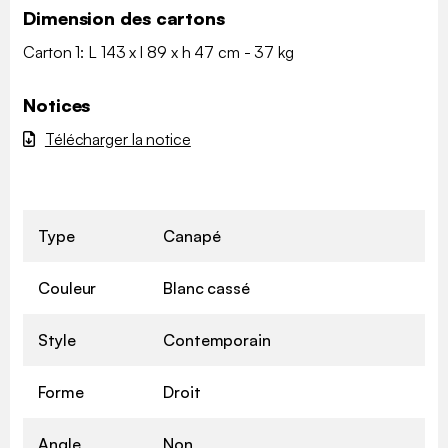
Dimension des cartons
Carton 1: L 143 x l 89 x h 47 cm - 37 kg
Notices
Télécharger la notice
Type
Canapé
Couleur
Blanc cassé
Style
Contemporain
Forme
Droit
Angle
Non