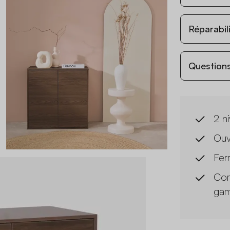
Réparabil
Questions
2 n
Ouv
Fer
Com
ga