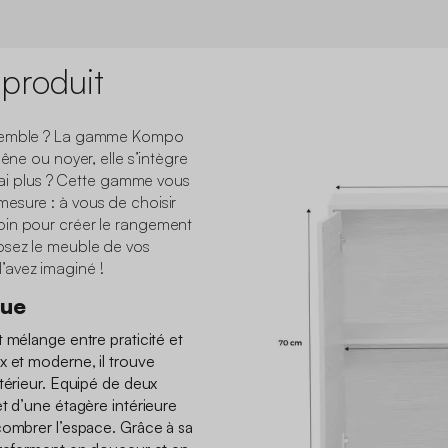
 produit
ssemble ? La gamme Kompo
hêne ou noyer, elle s’intègre
vrai plus ? Cette gamme vous
esure : à vous de choisir
oin pour créer le rangement
osez le meuble de vos
’avez imaginé !
que
 mélange entre praticité et
x et moderne, il trouve
térieur. Equipé de deux
t d’une étagère intérieure
combrer l’espace. Grâce à sa