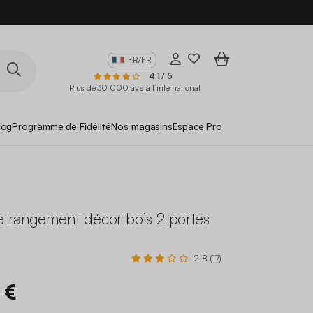
FR/FR
4,1 / 5
Plus de 30 000 avis à l’international
log
Programme de Fidélité
Nos magasins
Espace Pro
 rangement décor bois 2 portes
2.8 (17)
 €