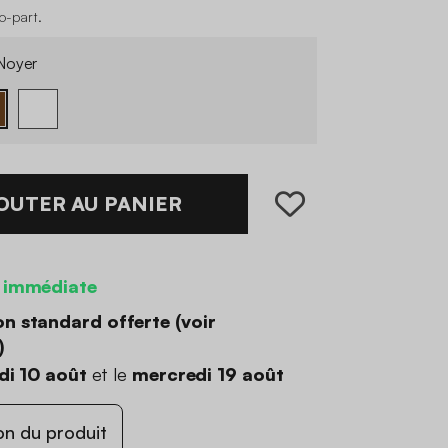
co-part
.
Noyer
OUTER AU PANIER
 immédiate
on standard offerte (
voir
)
di 10 août
et le
mercredi 19 août
on du produit