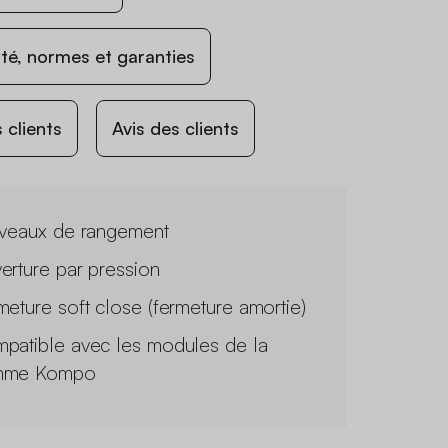
ité, normes et garanties
 clients
Avis des clients
iveaux de rangement
erture par pression
meture soft close (fermeture amortie)
patible avec les modules de la
mme Kompo