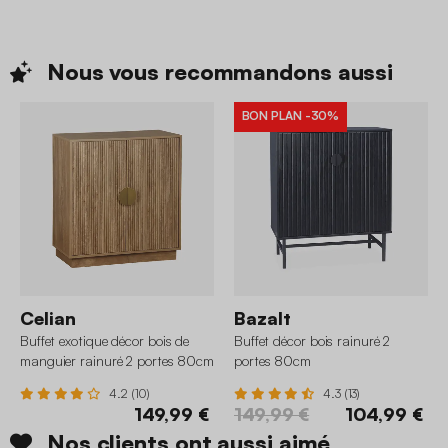
Nous vous recommandons
aussi
BON PLAN
-30%
Celian
Bazalt
Buffet exotique décor bois de
Buffet décor bois rainuré 2
manguier rainuré 2 portes 80cm
portes 80cm
4.2 (10)
4.3 (13)
149,99 €
149,99 €
104,99 €
Nos clients ont aussi aimé