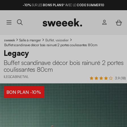
-10%
SUR LES
BONS PLANS*
AVEC LE
CODE SUMMER10
sweeek
Salle à manger
Buffet, vaisselier
Buffet scandinave décor bois rainuré 2 portes coulissantes 80cm
Legacy
Buffet scandinave décor bois rainuré 2 portes
coulissantes 80cm
ILEGCABINETWL
3.9 (18)
BON PLAN
-10%