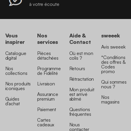
à votre écoute
Vous
Nos
Aide &
sweeek
inspirer
services
Contact
Avis sweeek
Catalogue
Pièces
Où est mon
*Conditions
digital
détachées
colis ?
des offres &
Codes
Nos
Programme
Retours
promo
collections
de Fidélité
Rétractation
Qui sommes
Nos produits
Livraison
nous ?
iconiques
Mon produit
Assurance
est arrivé
Nos
Guides
premium
abîmé
magasins
d’achat
Paiement
Questions
fréquentes
Cartes
cadeaux
Nous
contacter