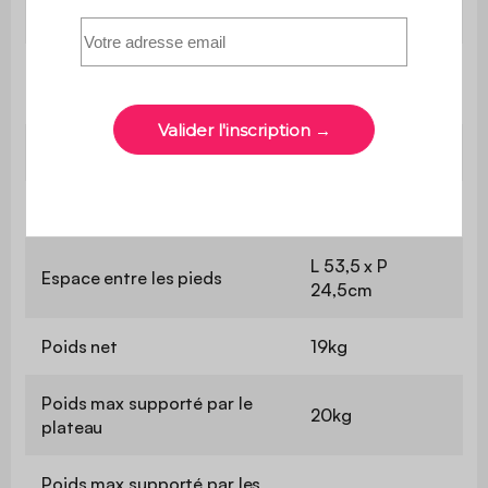
Epaisseur des panneaux
1,5cm
L 38,5 x P
Etagère
33,6cm
Hauteur entre les étagères
28,7cm
Hauteur des pieds
18cm
L 53,5 x P
Espace entre les pieds
24,5cm
Poids net
19kg
Poids max supporté par le
20kg
plateau
Poids max supporté par les