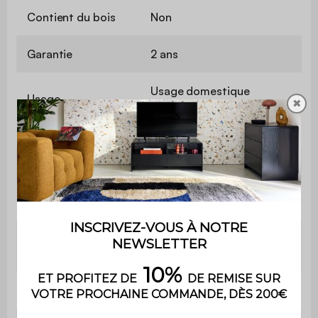
Contient du bois
Non
Garantie
2 ans
Usage domestique
Usage
✖
uniquement
Utilisation
Intérieur
Nombre de niveaux
1
L 80 x P 40 x H
Buffet
80cm
Plateau
L 80 x l 40cm