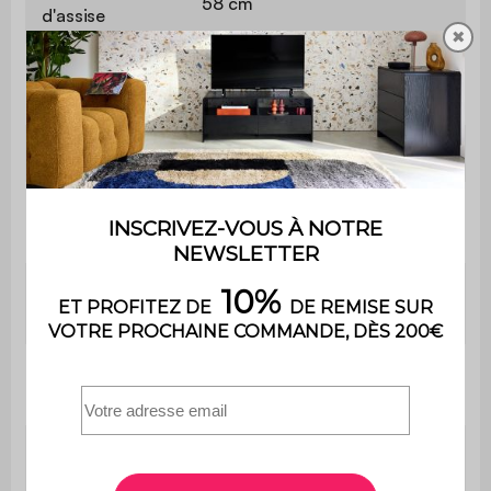
58 cm
d'assise
✖
Confort de
Equilibré
l'assise
Convertible
Oui
Type de
Occasionnel
couchage
Confort du
Equilibré
couchage
Epaisseur du
16 cm
couchage
Longueur du
187 cm
couchage