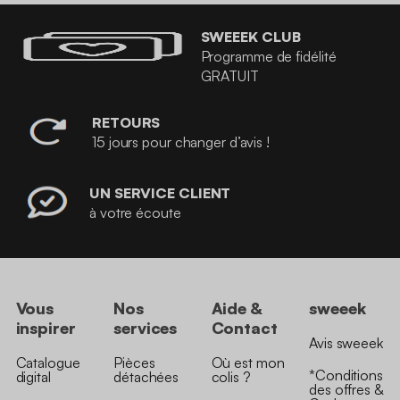
SWEEEK CLUB
Programme de fidélité
GRATUIT
RETOURS
15 jours pour changer d’avis !
UN SERVICE CLIENT
à votre écoute
Vous
Nos
Aide &
sweeek
inspirer
services
Contact
Avis sweeek
Catalogue
Pièces
Où est mon
*Conditions
digital
détachées
colis ?
des offres &