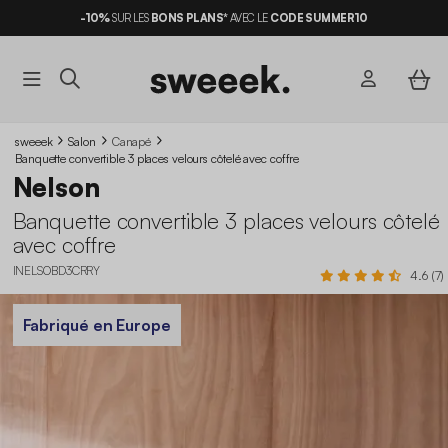
-10%
SUR LES
BONS PLANS*
AVEC LE
CODE SUMMER10
sweeek
Salon
Canapé
Banquette convertible 3 places velours côtelé avec coffre
Nelson
Banquette convertible 3 places velours côtelé
avec coffre
INELSOBD3CRRY
4.6 (7)
Fabriqué en Europe