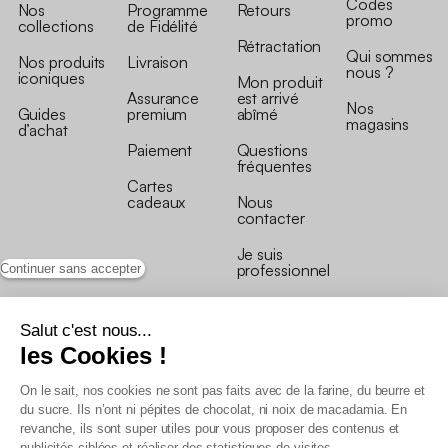
Codes
Nos
Programme
Retours
promo
collections
de Fidélité
Rétractation
Qui sommes
Nos produits
Livraison
nous ?
iconiques
Mon produit
Assurance
est arrivé
Nos
Guides
premium
abîmé
magasins
d’achat
Paiement
Questions
fréquentes
Cartes
cadeaux
Nous
contacter
Je suis
professionnel
Continuer sans accepter
Salut c'est nous...
les Cookies !
On le sait, nos cookies ne sont pas faits avec de la farine, du beurre et
Conditions générales de vente
du sucre. Ils n’ont ni pépites de chocolat, ni noix de macadamia. En
Conditions générales du programme de fidélité
revanche, ils sont super utiles pour vous proposer des contenus et
Charte de données personnelles
publicités ciblées et réaliser des statistiques de visites.