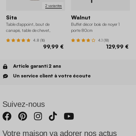
2 variantes
Sita
Walnut
Table d'appoint, bout de
Buffet décor bois de noyer 1
canapé, table de chevet,
porte 80cm
tabouret bois de manguier Ø30
4.8 (16)
4.1 (18)
x H45cm
99,99 €
129,99 €
Article garanti 2 ans
Un service client à votre écoute
Suivez-nous
Votre maison va adorer nos actus