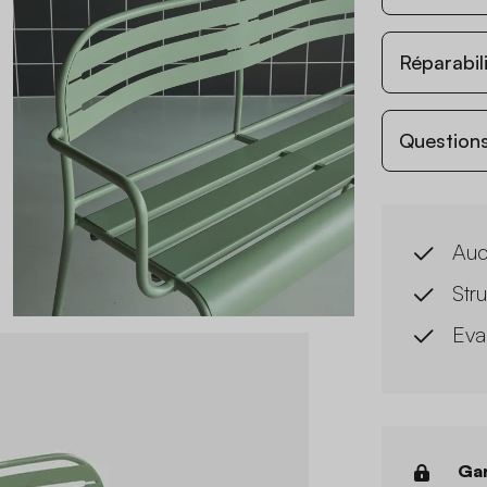
Réparabil
Questions
Auc
Str
Eva
Gar