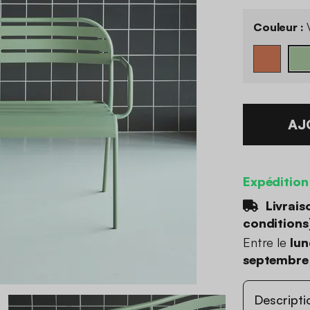
Couleur :
V
AJ
Expédition
Livrais
conditions
Entre le
lun
septembre
Descripti