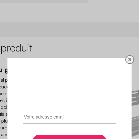
 produit
✖
u grand air
déal pour vos moments de
douce et son acier robuste
n citadin qu’à un jardin
r, il reste toujours prêt à
oudoirs confortables même
luie s'évacue rapidement.
 plus qu’à vous installer, un
vourer pleinement vos
ranquilles à deux.