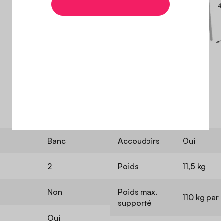
Banc
Accoudoirs
Oui
2
Poids
11,5 kg
Non
Poids max.
110 kg par
supporté
Oui