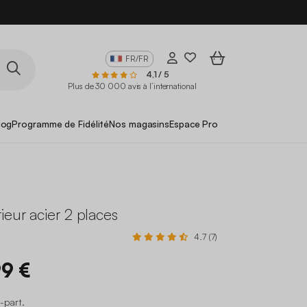
FR/FR
4,1 / 5
Plus de 30 000 avis à l’international
log
Programme de Fidélité
Nos magasins
Espace Pro
ieur acier 2 places
4.7 (7)
99 €
o-part
.