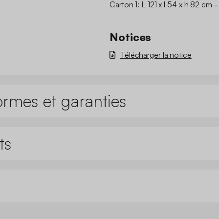
Carton 1: L 121 x l 54 x h 82 cm -
Notices
Télécharger la notice
ormes et garanties
ts