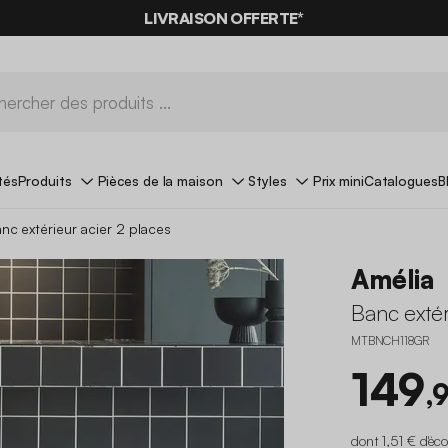
LIVRAISON OFFERTE*
tés
Produits
Pièces de la maison
Styles
Prix mini
Catalogues
B
nc extérieur acier 2 places
Amélia
Banc extér
MTBNCH118GR
149
,
dont 1,51 € d'éc