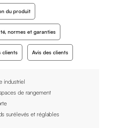
on du produit
ité, normes et garanties
 clients
Avis des clients
e industriel
spaces de rangement
orte
ds surélevés et réglables