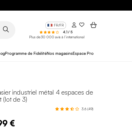
FR/FR
4,1 / 5
Plus de 30 000 avis à l’international
log
Programme de Fidélité
Nos magasins
Espace Pro
sier industriel métal 4 espaces de
(lot de 3)
3.6 (49)
99 €