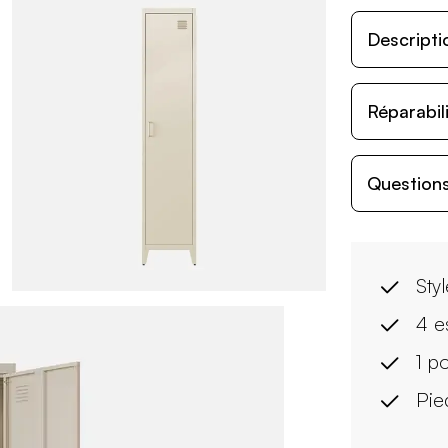
Descripti
Réparabil
Questions
Styl
4 e
1 p
Pie