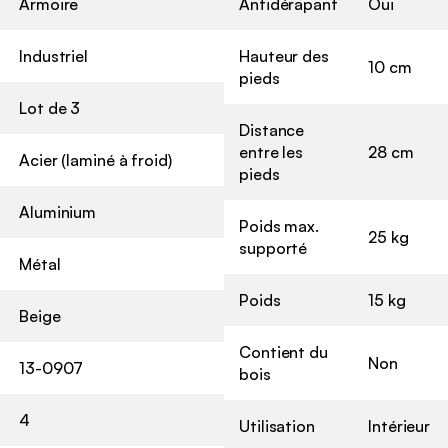
Armoire
Antidérapant
Oui
Industriel
Hauteur des
10 cm
pieds
Lot de 3
Distance
entre les
28 cm
Acier (laminé à froid)
pieds
Aluminium
Poids max.
25 kg
supporté
Métal
Poids
15 kg
Beige
Contient du
Non
13-0907
bois
4
Utilisation
Intérieur