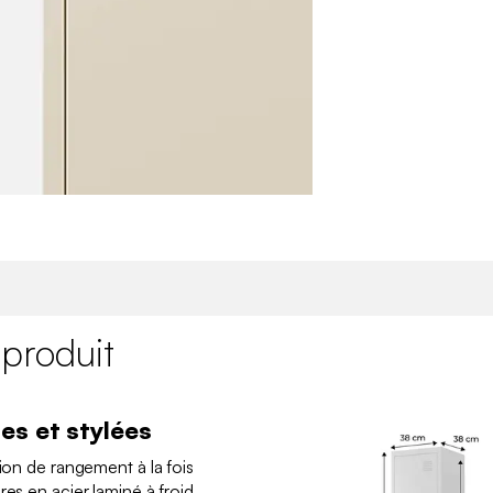
 produit
es et stylées
tion de rangement à la fois
res en acier laminé à froid.