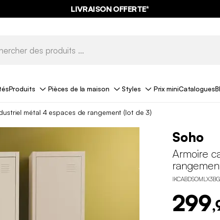
LIVRAISON OFFERTE*
tés
Produits
Pièces de la maison
Styles
Prix mini
Catalogues
B
ndustriel métal 4 espaces de rangement (lot de 3)
Soho
Armoire ca
rangement 
IKCABDSOMLX3BG
299
,