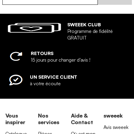
SWEEEK CLUB
Programme de fidélité
GRATUIT
RETOURS
15 jours pour changer d’avis !
UN SERVICE CLIENT
à votre écoute
Vous
Nos
Aide &
sweeek
inspirer
services
Contact
Avis sweeek
Catalogue
Pièces
Où est mon