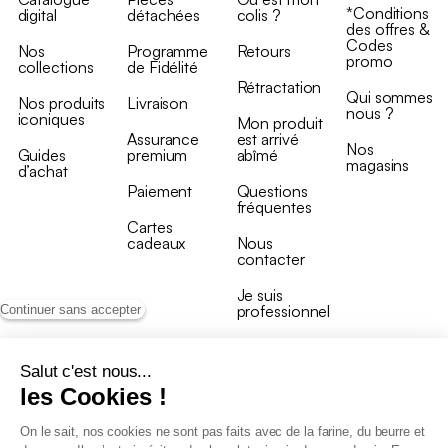
*Conditions
digital
détachées
colis ?
des offres &
Codes
Nos
Programme
Retours
promo
collections
de Fidélité
Rétractation
Qui sommes
Nos produits
Livraison
nous ?
iconiques
Mon produit
Assurance
est arrivé
Nos
Guides
premium
abîmé
magasins
d’achat
Paiement
Questions
fréquentes
Cartes
cadeaux
Nous
contacter
Je suis
professionnel
Continuer sans accepter
Salut c'est nous...
les Cookies !
On le sait, nos cookies ne sont pas faits avec de la farine, du beurre et
Conditions générales de vente