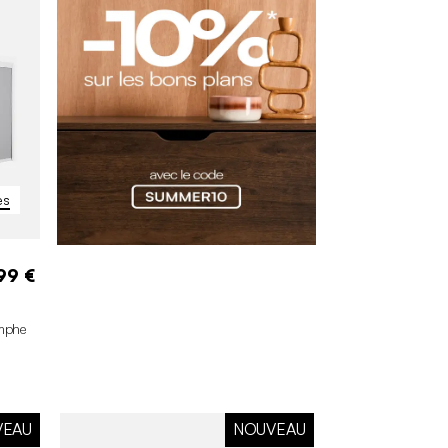
es
99 €
omphe
VEAU
NOUVEAU