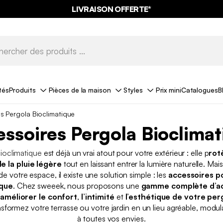
LIVRAISON OFFERTE*
tés
Produits
Pièces de la maison
Styles
Prix mini
Catalogues
B
s Pergola Bioclimatique
ssoires Pergola Bioclima
ioclimatique
est déjà un vrai atout pour votre extérieur : elle p
rot
e la pluie légère
tout en laissant entrer la lumière naturelle. Mais
e votre espace, il existe une solution simple : les
accessoires p
ique
. Chez sweeek, nous proposons une
gamme complète d’ac
r
améliorer le confort
,
l’intimité
et
l’esthétique de votre per
nsformez votre terrasse ou votre jardin en un lieu agréable, modul
à toutes vos envies.