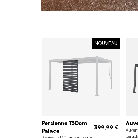
NOUVEAU
Persienne 130cm
Auv
399,99 €
Palace
Auvent
pergol
Persienne 130cm pour pergola