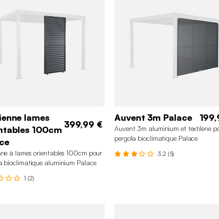
ienne lames
Auvent 3m Palace
199,
399,99 €
ntables 100cm
Auvent 3m aluminium et textilène p
pergola bioclimatique Palace
ce
nne à lames orientables 100cm pour
3.2 (5)
a bioclimatique aluminium Palace
1 (2)