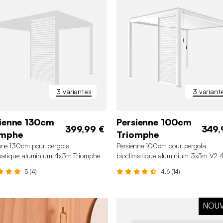
3 variantes
3 variant
ienne 130cm
Persienne 100cm
399,99 €
349,
omphe
Triomphe
nne 130cm pour pergola
Persienne 100cm pour pergola
matique aluminium 4x3m Triomphe
bioclimatique aluminium 3x3m V2
6x3m Triomphe
5 (4)
4.6 (14)
NOU