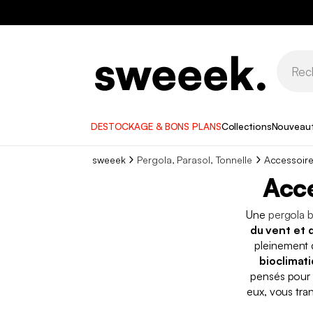
DESTOCKAGE & BONS PLANS
Collections
Nouveau
sweeek
Pergola, Parasol, Tonnelle
Accessoire
Acce
Une
pergola b
du vent et d
pleinement d
bioclimat
pensés pou
eux, vous tra