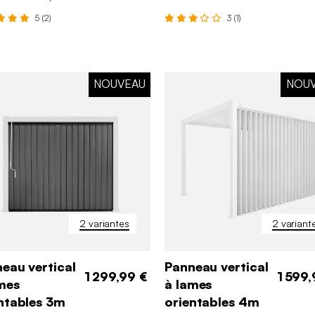
5 (2)
3 (1)
NOUVEAU
NOU
2 variantes
2 variant
eau vertical
Panneau vertical
1 299,99 €
1 599,
mes
à lames
ntables 3m
orientables 4m