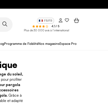
FR/FR
4,1 / 5
Plus de 30 000 avis à l’international
log
Programme de Fidélité
Nos magasins
Espace Pro
tique
ège du soleil,
 pour profiter
our pergola
cessoires
gola
. Grâce à
able et adapté