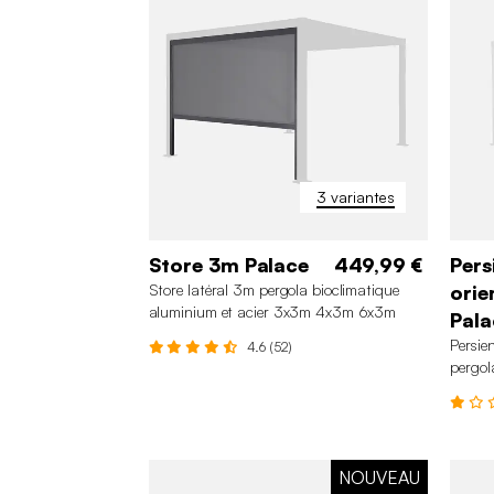
3 variantes
Store 3m Palace
449,99 €
Pers
Store latéral 3m pergola bioclimatique
orie
aluminium et acier 3x3m 4x3m 6x3m
Pala
Palace
Persie
4.6 (52)
pergol
NOUVEAU