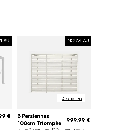
VEAU
NOUVEAU
3 variantes
99 €
3 Persiennes
999,99 €
100cm Triomphe
Lot de 3 persiennes 100cm pour pergola