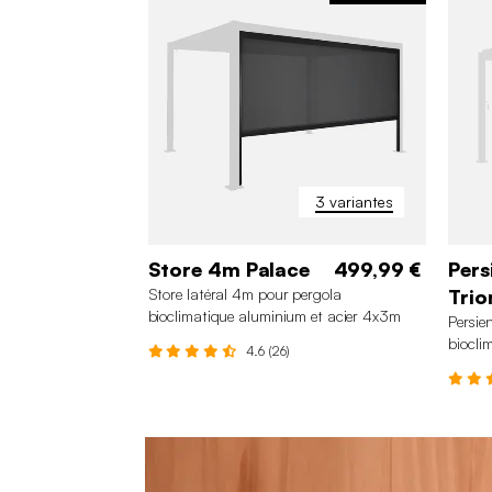
3 variantes
Store 4m Palace
499,99 €
Pers
Store latéral 4m pour pergola
Tri
bioclimatique aluminium et acier 4x3m
Persie
Palace
biocli
4.6 (26)