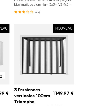
bioclimatique aluminium 3x3m V2 4x3m
6x3m Triomphe
3 (3)
VEAU
NOUVEAU
es
3 Persiennes
99 €
1 149,97 €
verticales 100cm
Triomphe