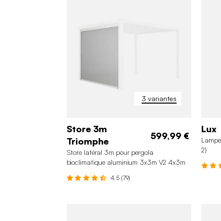
3 variantes
Store 3m
Lux
599,99 €
Triomphe
Lampe 
2)
Store latéral 3m pour pergola
bioclimatique aluminium 3x3m V2 4x3m
6x3m Triomphe
4.5 (79)