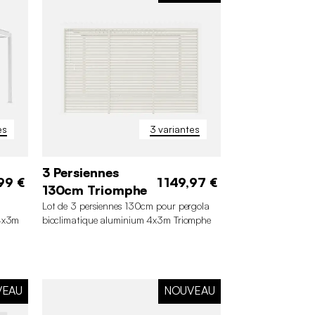
es
3 variantes
3 Persiennes
99 €
1 149,97 €
130cm Triomphe
Lot de 3 persiennes 130cm pour pergola
 4x3m
bioclimatique aluminium 4x3m Triomphe
VEAU
NOUVEAU