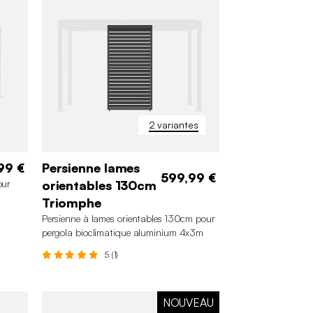
2 variantes
99 €
Persienne lames
599,99 €
our
orientables 130cm
Triomphe
Persienne à lames orientables 130cm pour
pergola bioclimatique aluminium 4x3m
Triomphe
5 (1)
NOUVEAU