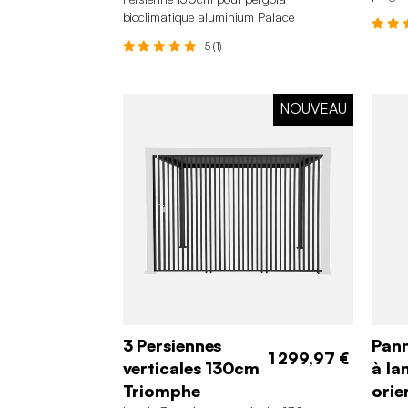
bioclimatique aluminium Palace
5 (1)
NOUVEAU
3 Persiennes
Pann
1 299,97 €
verticales 130cm
à la
Triomphe
orie