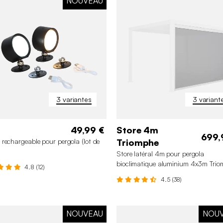
NOUVEAU
3 variantes
3 variant
49,99 €
Store 4m
699,
rechargeable pour pergola (lot de
Triomphe
Store latéral 4m pour pergola
bioclimatique aluminium 4x3m Tri
4.8 (12)
4.5 (38)
NOUVEAU
NOU