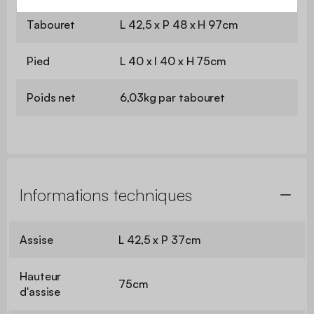
Tabouret
L 42,5 x P 48 x H 97cm
Pied
L 40 x l 40 x H 75cm
Poids net
6,03kg par tabouret
Informations techniques
Assise
L 42,5 x P 37cm
Hauteur
75cm
d'assise