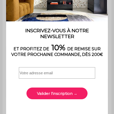
Piètement
Métal noir (acier)
Nombre de
2
tabourets
Nombre de
2
coussins
Déhoussables
Oui
Matière des
100% Polyester
coussins
Garnissage
Mousse
coussins
Densité des
180g/m²
coussins