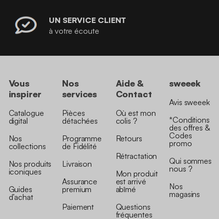
UN SERVICE CLIENT
à votre écoute
Vous
Nos
Aide &
sweeek
inspirer
services
Contact
Avis sweeek
Catalogue
Pièces
Où est mon
*Conditions
digital
détachées
colis ?
des offres &
Codes
Nos
Programme
Retours
promo
collections
de Fidélité
Rétractation
Qui sommes
Nos produits
Livraison
nous ?
iconiques
Mon produit
Assurance
est arrivé
Nos
Guides
premium
abîmé
magasins
d’achat
Paiement
Questions
fréquentes