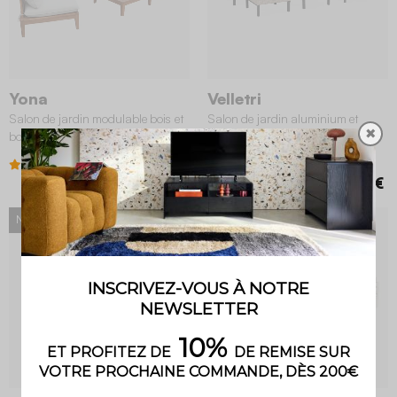
Yona
Velletri
Salon de jardin modulable bois et
Salon de jardin aluminium et
✖
bouclette 5 places beige
résine 5 places gris foncé
4 (9)
4 (22)
899,99 €
599,99 €
NOUVEAU