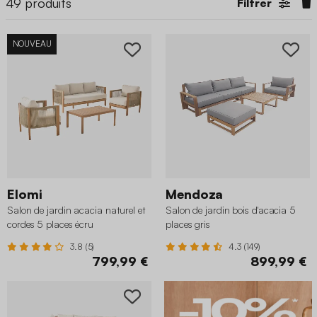
49
produits
Filtrer
NOUVEAU
Elomi
Mendoza
Salon de jardin acacia naturel et
Salon de jardin bois d'acacia 5
cordes 5 places écru
places gris
3.8 (5)
4.3 (149)
799,99 €
899,99 €