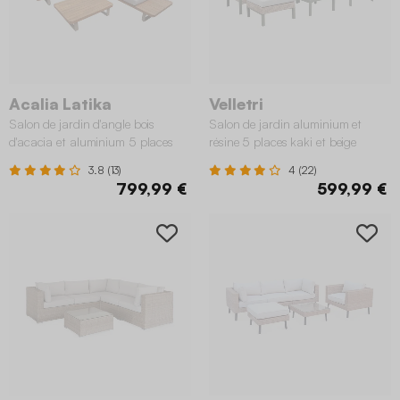
Acalia Latika
Velletri
Salon de jardin d'angle bois
Salon de jardin aluminium et
d'acacia et aluminium 5 places
résine 5 places kaki et beige
beige
3.8 (13)
4 (22)
799,99 €
599,99 €