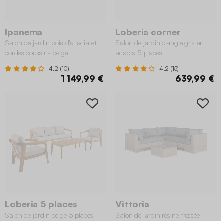
Ipanema
Loberia corner
Salon de jardin bois d'acacia et
Salon de jardin d'angle gris en
cordes coussins beige
acacia 5 places
4.2 (10)
4.2 (15)
1 149,99 €
639,99 €
Loberia 5 places
Vittoria
Salon de jardin beige 5 places
Salon de jardin résine tressée