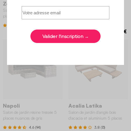
Zenzu
Rieti
Salon de jardin d'angle bois 5
Salon de jardin aluminium 5
places coussins beige
places naturel
5 (2)
4.5 (13)
899,99 €
839,99 €
NOUVEAU
Napoli
Acalia Latika
Salon de jardin résine tressée 5
Salon de jardin d'angle bois
places nuances de gris
d'acacia et aluminium 5 places
marron
4.6 (94)
3.8 (13)