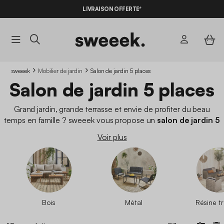
-10%
SUR LES
BONS PLANS*
AVEC LE
CODE SUMMER10
sweeek
Mobilier de jardin
Salon de jardin 5 places
Salon de jardin 5 places
Grand jardin, grande terrasse et envie de profiter du beau
temps en famille ? sweeek vous propose un
salon de jardin 5
personnes
, un
salon de jardin
convivial et pratique si vous
Voir plus
souhaitez accueillir des convives. Chez sweeek, nous vous
proposons aussi des salons extérieurs pour
4 personnes
,
10
personnes
,
12 personnes
.
Bois
Métal
Résine t