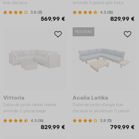
bois d'acacia
arrondie 5 places gris foncé
3.8 (13)
4.5 (56)
569,99 €
829,99 €
NOUVEAU
Vittoria
Acalia Latika
Salon de jardin résine tressée
Salon de jardin d'angle bois
arrondie 5 places beige
d'acacia et aluminium 5 places
gris
4.5 (56)
3.8 (13)
829,99 €
799,99 €