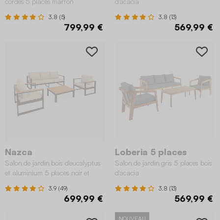
cordes 5 places marron
d'acacia
3.8 (5)
3.8 (13)
799,99 €
569,99 €
Nazca
Loberia 5 places
Salon de jardin bois d'eucalyptus
Salon de jardin gris 5 places bois
et aluminium 5 places noir et
d'acacia
beige
3.9 (49)
3.8 (13)
699,99 €
569,99 €
NOUVEAU