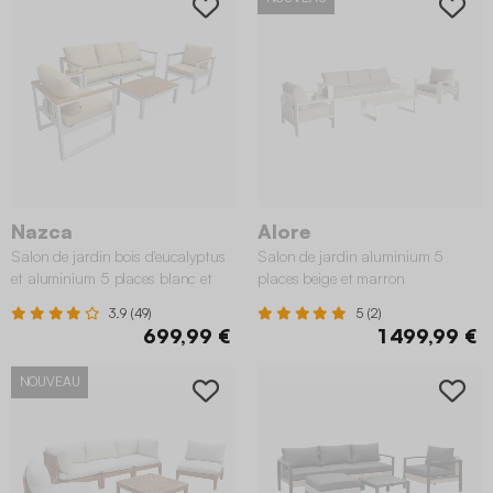
Nazca
Alore
Salon de jardin bois d'eucalyptus
Salon de jardin aluminium 5
et aluminium 5 places blanc et
places beige et marron
beige
3.9 (49)
5 (2)
699,99 €
1 499,99 €
NOUVEAU