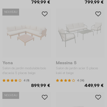
799,99 €
799,99 €
NOUVEAU
Yona
Messina 5
Salon de jardin modulable bois
Salon de jardin acier 5 places
d'acacia 5 places beige
kaki et beige
4 (9)
4 (14)
899,99 €
449,99 €
NOUVEAU