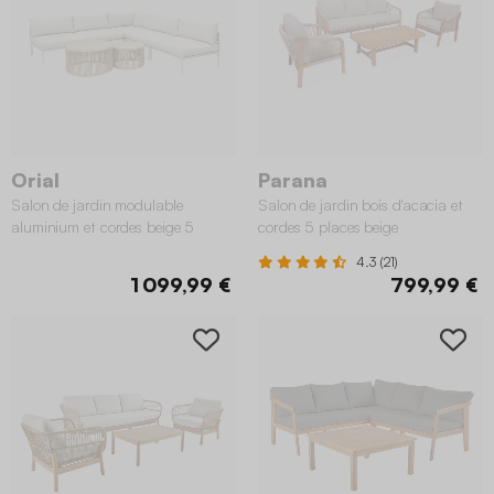
Orial
Parana
Salon de jardin modulable
Salon de jardin bois d'acacia et
aluminium et cordes beige 5
cordes 5 places beige
places
4.3 (21)
1 099,99 €
799,99 €