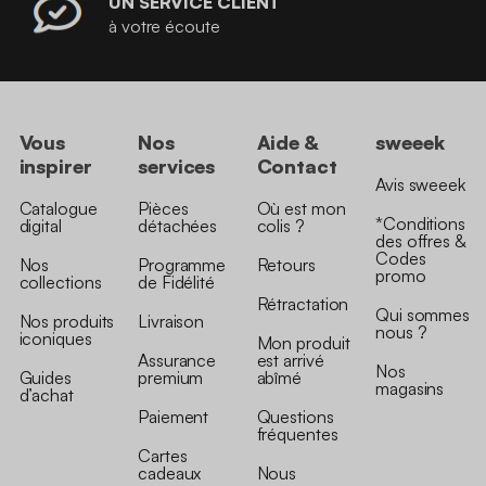
UN SERVICE CLIENT
à votre écoute
Vous
Nos
Aide &
sweeek
inspirer
services
Contact
Avis sweeek
Catalogue
Pièces
Où est mon
*Conditions
digital
détachées
colis ?
des offres &
Codes
Nos
Programme
Retours
promo
collections
de Fidélité
Rétractation
Qui sommes
Nos produits
Livraison
nous ?
iconiques
Mon produit
Assurance
est arrivé
Nos
Guides
premium
abîmé
magasins
d’achat
Paiement
Questions
fréquentes
Cartes
cadeaux
Nous