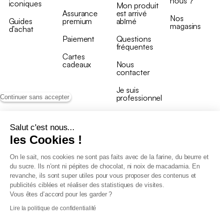
nous ?
iconiques
Mon produit
Assurance
est arrivé
Nos
Guides
premium
abîmé
magasins
d’achat
Paiement
Questions
fréquentes
Cartes
cadeaux
Nous
contacter
Je suis
professionnel
Continuer sans accepter
Salut c'est nous...
les Cookies !
On le sait, nos cookies ne sont pas faits avec de la farine, du beurre et
Conditions générales de vente
du sucre. Ils n’ont ni pépites de chocolat, ni noix de macadamia. En
Conditions générales du programme de fidélité
revanche, ils sont super utiles pour vous proposer des contenus et
Charte de données personnelles
publicités ciblées et réaliser des statistiques de visites.
Conditions générales de vente Pro
Vous êtes d’accord pour les garder ?
Déclaration d’accessibilité
Lire la politique de confidentialité