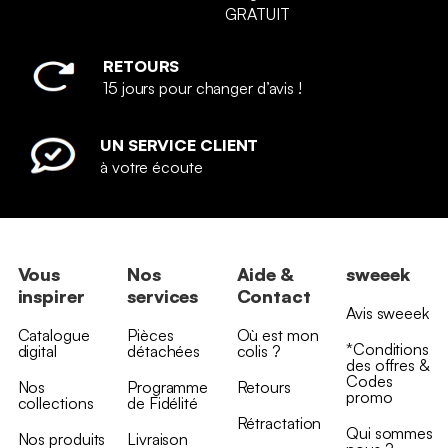
GRATUIT
RETOURS
15 jours pour changer d’avis !
UN SERVICE CLIENT
à votre écoute
Vous
Nos
Aide &
sweeek
inspirer
services
Contact
Avis sweeek
Catalogue
Pièces
Où est mon
*Conditions
digital
détachées
colis ?
des offres &
Codes
Nos
Programme
Retours
promo
collections
de Fidélité
Rétractation
Qui sommes
Nos produits
Livraison