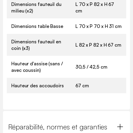
Dimensions fauteuil du
L 70 x P 82 x H 67
milieu (x2)
cm
Dimensions table Basse
L 70 x P 70 x H 31 cm
Dimensions fauteuil en
L 82 x P 82 x H 67 cm
coin (x3)
Hauteur d'assise (sans /
30,5 / 42,5 cm
avec coussin)
Hauteur des accoudoirs
67 cm
Réparabilité, normes et garanties