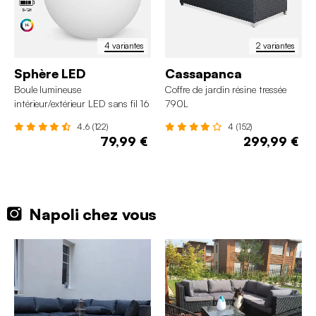
4 variantes
2 variantes
Sphère LED
Cassapanca
Boule lumineuse
Coffre de jardin résine tressée
intérieur/extérieur LED sans fil 16
790L
couleurs
4.6 (122)
4 (152)
79,99 €
299,99 €
Napoli chez vous