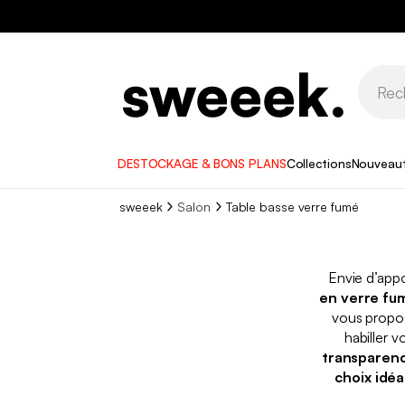
DESTOCKAGE & BONS PLANS
Collections
Nouveau
sweeek
Salon
Table basse verre fumé
Envie d’appo
en verre fu
vous propo
habiller 
transparen
choix idéa