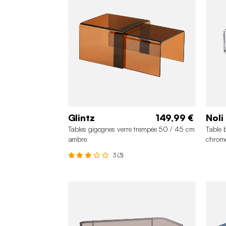
Glintz
149,99 €
Noli
Tables gigognes verre trempée 50 / 45 cm
Table 
ambre
chromé
3 (3)