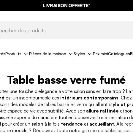
LIVRAISON OFFERTE*
tés
Produits
Pièces de la maison
Styles
Prix mini
Catalogues
B
Table basse verre fumé
rter une touche d’élégance à votre salon sans en faire trop ? La
mé
est un incontournable des
intérieurs contemporains
. Chez
sons des modèles de
tables basse en verre
qui allient
style et pr
votre espace de vie avec subtilité. Avec son
allure raffinée
et so
ce
, elle apporte du caractère tout en conservant une sensation d
l
pour créer un
salon
à la fois
tendance
et
accueillant
. A la re
autre modèle ? Découvrez toute notre
gamme de tables basses
.