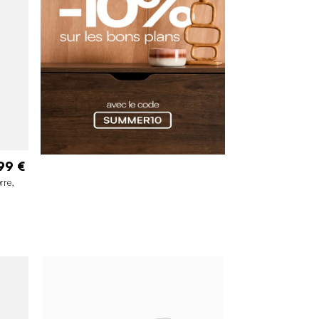
99 €
rre,