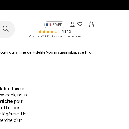
FR/FR
4,1 / 5
Plus de 30 000 avis à l’international
log
Programme de Fidélité
Nos magasins
Espace Pro
table basse
 sweeek, nous
aticité
pour
n
effet de
e légèreté. Un
cherche d'un