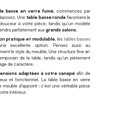
ble basse en verre fumé
, commencez par
 disposez. Une
table basse ronde
favorisera la
a douceur à votre pièce, tandis qu’un modèle
endra parfaitement aux
grands salons
.
ion pratique et modulable
, les
tables basses
e excellente option. Pensez aussi au
ement le style du meuble. Une structure fine en
emporain de la table, tandis qu’un piètement
tage de caractère.
ensions adaptées à votre canapé
afin de
ux et fonctionnel. La table basse en verre
e meuble d'appoint : c'est une véritable pièce
tre intérieur.