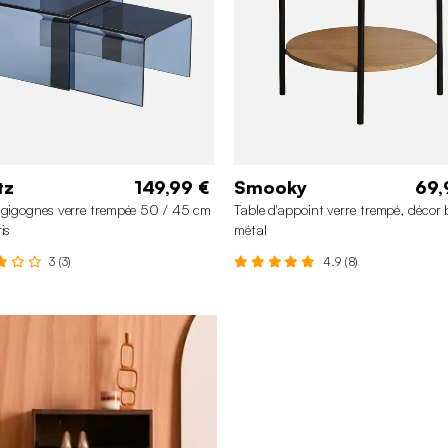
tz
149,99 €
Smooky
69,
 gigognes verre trempée 50 / 45 cm
Table d'appoint verre trempé, décor 
is
métal
3 (3)
4.9 (8)