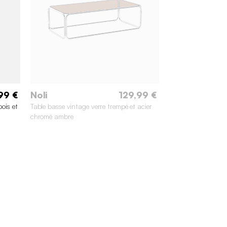
99 €
Noli
129,99 €
bois et
Table basse vintage verre trempé et acier
chromé ambre