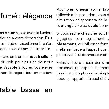
Pour
bien choisir votre ta
 fumé : élégance
réfléchir à l’espace dont vous
circulation et apportera de l
rectangulaire
ou
ovale
convi
erre fumé
joue avec la lumière
Si vous recherchez une
solut
stiquée à votre décoration.
Plus
gigognes
sont également un
lus légère visuellement qu’un
piètement
, qui influence fort
ans tous les styles d’intérieur.
métal renforcera l’aspect cont
plus travaillé lui donnera davan
r une ambiance
industrielle
, à
 à du bois pour plus de douceur
Enfin, veillez à choisir des
dim
lle s’adapte à toutes vos envies
conserver un espace harmonie
lement le regard tout en mettant
fumé est bien plus qu'un simpl
déco qui apporte du cachet à vo
table basse en