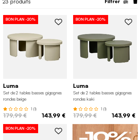
23
produits
Filtrer
BON PLAN
-20%
BON PLAN
-20%
Luma
Luma
Set de 2 tables basses gigognes
Set de 2 tables basses gigognes
rondes beige
rondes kaki
1 (1)
1 (1)
179,99 €
143,99 €
179,99 €
143,99 €
BON PLAN
-20%