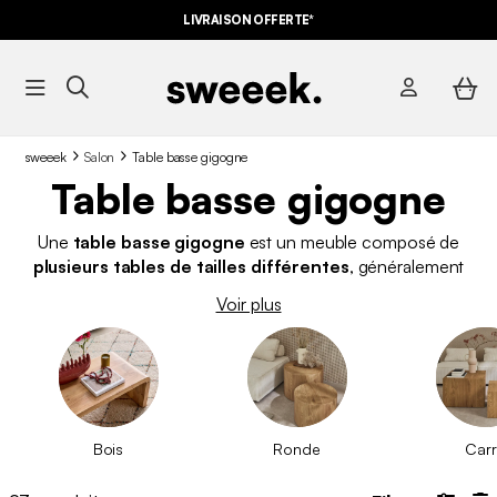
LIVRAISON OFFERTE*
sweeek
Salon
Table basse gigogne
Table basse gigogne
Une
table basse gigogne
est un meuble composé de
plusieurs tables de tailles différentes
, généralement
rondes
. Le terme "gigogne" fait référence à la
capacité des
Voir plus
tables à s'emboîter
les unes dans les autres. Chez sweeek,
nous proposons également d'
autres modèles de tables
basses
pour tous les styles et tous les prix !
Bois
Ronde
Car