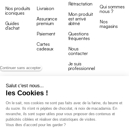
Rétractation
Qui sommes
Nos produits
Livraison
nous ?
iconiques
Mon produit
Assurance
est arrivé
Nos
Guides
premium
abîmé
magasins
d’achat
Paiement
Questions
fréquentes
Cartes
cadeaux
Nous
contacter
Je suis
professionnel
Continuer sans accepter
Salut c'est nous...
les Cookies !
On le sait, nos cookies ne sont pas faits avec de la farine, du beurre et
Conditions générales de vente
du sucre. Ils n’ont ni pépites de chocolat, ni noix de macadamia. En
Conditions générales du programme de fidélité
revanche, ils sont super utiles pour vous proposer des contenus et
Charte de données personnelles
publicités ciblées et réaliser des statistiques de visites.
Conditions générales de vente Pro
Vous êtes d’accord pour les garder ?
Déclaration d’accessibilité