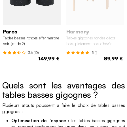
Paros
Harmony
Tables basses rondes effet marbre
Tables gigognes rondes décor
noir (lot de 2)
bois, piètement bois d'hévéa
naturel
3.6 (10)
5 (1)
149,99 €
89,99 €
Quels sont les avantages des
tables basses gigognes ?
Plusieurs atouts poussent à faire le choix de tables basses
gigognes :
Optimisation de l'espace :
les tables basses gigognes
se rangent facilement les unes dans les autres, ce qui