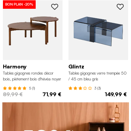
BON PLAN
-20%
Harmony
Glintz
Tables gigognes rondes décor
Tables gigognes verre trempée 50
bois, piètement bois d'hévéa noyer
/ 45 cm bleu gris
5 (1)
3 (3)
89,99 €
71,99 €
149,99 €