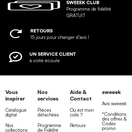
SWEEEK CLUB
Programme de fidélité
GRATUIT
RETOURS
15 jours pour changer d’avis !
UN SERVICE CLIENT
à votre écoute
Vous
Nos
Aide &
sweeek
inspirer
services
Contact
Avis sweeek
Catalogue
Pièces
Où est mon
*Conditions
digital
détachées
colis ?
des offres &
Codes
Nos
Programme
Retours
promo
collections
de Fidélité