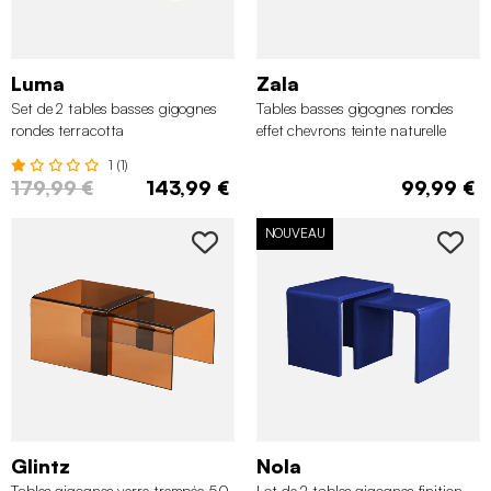
Luma
Zala
Set de 2 tables basses gigognes
Tables basses gigognes rondes
rondes terracotta
effet chevrons teinte naturelle
1 (1)
179,99 €
143,99 €
99,99 €
NOUVEAU
Glintz
Nola
Tables gigognes verre trempée 50
Lot de 2 tables gigognes finition