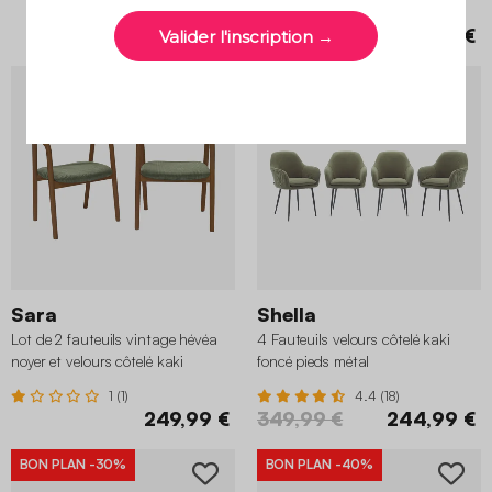
229,99 €
249,99 €
BON PLAN
-30%
Sara
Shella
Lot de 2 fauteuils vintage hévéa
4 Fauteuils velours côtelé kaki
noyer et velours côtelé kaki
foncé pieds métal
1 (1)
4.4 (18)
249,99 €
349,99 €
244,99 €
BON PLAN
-30%
BON PLAN
-40%