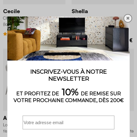
Cecile
Shella
Chaise en bois assise en cordes
Fauteuil bouclette et pieds metal
✖
(lot de 2) noyer
3.8 (40)
4.8 (57)
179,99 €
99,99 €
Alessia
Sara
Lot de 2 fauteuils contemporain
Lot de 2 fauteuils vintage hévéa
tissu taupe
naturel et velours côtelé terracotta