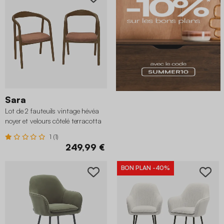
Sara
Lot de 2 fauteuils vintage hévéa
noyer et velours côtelé terracotta
1 (1)
249,99 €
BON PLAN
-40%