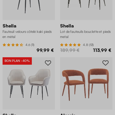
Shella
Shella
Fauteuil velours côtelé kaki pieds
Lot de fauteuils bouclette et pieds
en métal
metal
4.6 (11)
4.8 (53)
99,99 €
189,99 €
113,99 €
BON PLAN
-40%