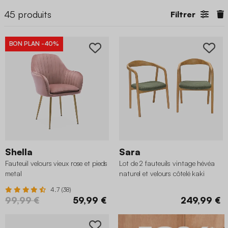
45
produits
Filtrer
BON PLAN
-40%
Shella
Sara
Fauteuil velours vieux rose et pieds
Lot de 2 fauteuils vintage hévéa
metal
naturel et velours côtelé kaki
4.7 (38)
99,99 €
59,99 €
249,99 €