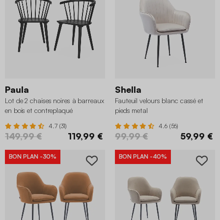
Paula
Shella
Lot de 2 chaises noires à barreaux
Fauteuil velours blanc cassé et
en bois et contreplaqué
pieds metal
4.7 (31)
4.6 (56)
149,99 €
119,99 €
99,99 €
59,99 €
BON PLAN
-30%
BON PLAN
-40%