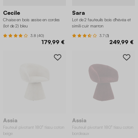
Cecile
Sara
Chaise en bois assise en cordes
Lot de 2 fauteuils bois d'hévéa et
(lot de 2) bleu
simili cuir marron
3.8 (40)
3.7 (3)
179,99 €
249,99 €
Assia
Assia
Fauteuil pivotant 180° tissu coton
Fauteuil pivotant 180° tissu coton
beige
bordeaux