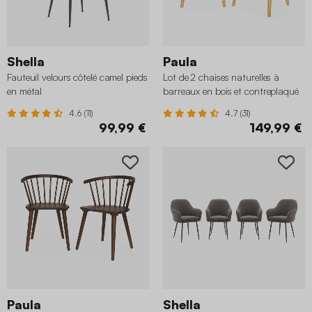
Shella
Paula
Fauteuil velours côtelé camel pieds
Lot de 2 chaises naturelles à
en métal
barreaux en bois et contreplaqué
4.6 (11)
4.7 (31)
99,99 €
149,99 €
Paula
Shella