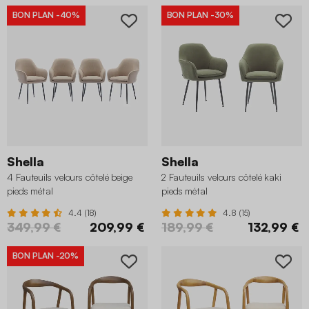
BON PLAN
-40%
BON PLAN
-30%
Shella
Shella
4 Fauteuils velours côtelé beige
2 Fauteuils velours côtelé kaki
pieds métal
pieds métal
4.4 (18)
4.8 (15)
349,99 €
209,99 €
189,99 €
132,99 €
BON PLAN
-20%