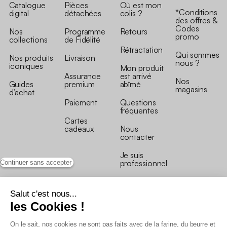
Catalogue
Pièces
Où est mon
*Conditions
digital
détachées
colis ?
des offres &
Codes
Nos
Programme
Retours
promo
collections
de Fidélité
Rétractation
Qui sommes
Nos produits
Livraison
nous ?
iconiques
Mon produit
Assurance
est arrivé
Nos
Guides
premium
abîmé
magasins
d’achat
Paiement
Questions
fréquentes
Cartes
cadeaux
Nous
contacter
Je suis
professionnel
Continuer sans accepter
Salut c'est nous...
les Cookies !
On le sait, nos cookies ne sont pas faits avec de la farine, du beurre et
Conditions générales de vente