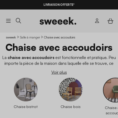
-10%
SUR LES
BONS PLANS*
LIVRAISON OFFERTE*
AVEC LE
CODE SUMMER10
sweeek
Salle à manger
Chaise avec accoudoirs
Chaise avec accoudoirs
La
chaise avec accoudoirs
est fonctionnelle et pratique. Peu
importe la pièce de la maison dans laquelle elle se trouve, ce
type de chaise
sait se montrer
utile
et vous offrir le
confort
Voir plus
que vous attendez. Découvrez
nos modèles de chaises
avec accoudoirs
, des chaises design et solides.
Chaise bistrot
Chaise bois
Chaise
accoud