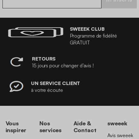
SWEEEK CLUB
Programme de fidélité
GRATUIT
RETOURS
15 jours pour changer d’avis !
UN SERVICE CLIENT
à votre écoute
Vous
Nos
Aide &
sweeek
inspirer
services
Contact
Avis sweeek