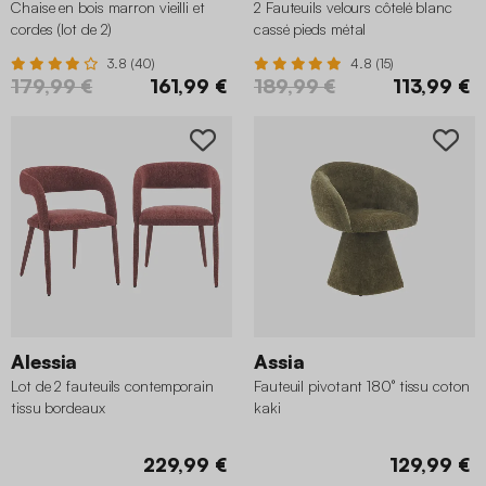
Chaise en bois marron vieilli et
2 Fauteuils velours côtelé blanc
cordes (lot de 2)
cassé pieds métal
3.8 (40)
4.8 (15)
179,99 €
161,99 €
189,99 €
113,99 €
Alessia
Assia
Lot de 2 fauteuils contemporain
Fauteuil pivotant 180° tissu coton
tissu bordeaux
kaki
229,99 €
129,99 €