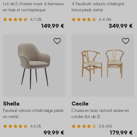
Lot de 2 chaises noyer à barreaux
4 Fauteuils velours côtelé gris
en bois et contreplaqué
foncé pieds métal
4.7 (31)
4.4 (18)
149,99 €
349,99 €
Shella
Cecile
Fauteuil velours côtelé beige pieds
Chaise en bois naturel assise en
en métal
cordes (lot de 2)
4.6 (11)
3.8 (40)
99,99 €
179,99 €