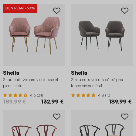
BON PLAN
-30%
Shella
Shella
2 fauteuils velours vieux rose et
2 Fauteuils velours côtelé gris
pieds métal
foncé pieds métal
4.5 (24)
4.8 (15)
189,99 €
132,99 €
189,99 €