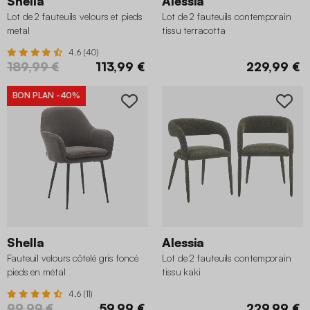
Shella
Alessia
Lot de 2 fauteuils velours et pieds
Lot de 2 fauteuils contemporain
metal
tissu terracotta
4.6 (40)
189,99 €
113,99 €
229,99 €
BON PLAN
-40%
Shella
Alessia
Fauteuil velours côtelé gris foncé
Lot de 2 fauteuils contemporain
pieds en métal
tissu kaki
4.6 (11)
99,99 €
59,99 €
229,99 €