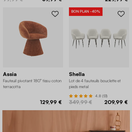
BON PLAN
-40%
Assia
Shella
Fauteuil pivotant 180° tissu coton
Lot de 4 fauteuils bouclette et
terracotta
pieds metal
4.8 (53)
129,99 €
349,99 €
209,99 €