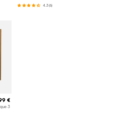
4.3 (6)
99 €
ique 3