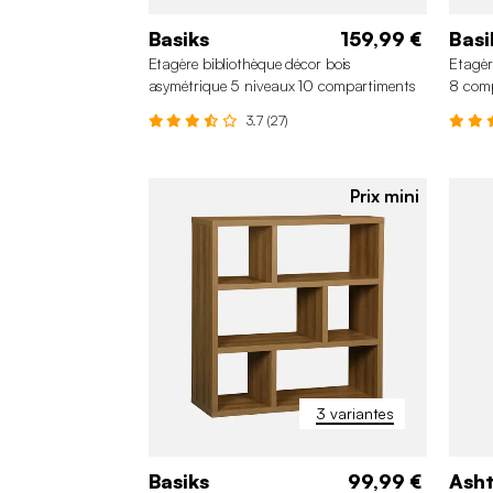
Basiks
159,99 €
Basi
Etagère bibliothèque décor bois
Etagèr
asymétrique 5 niveaux 10 compartiments
8 com
3.7 (27)
Prix mini
3 variantes
Basiks
99,99 €
Ash