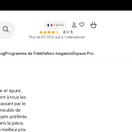
FR/FR
4,1 / 5
Plus de 30 000 avis à l’international
log
Programme de Fidélité
Nos magasins
Espace Pro
te et épuré,
ent à tous les
assant par le
 meuble de
jets préférés.
ns la pièce.
 meilleur prix.