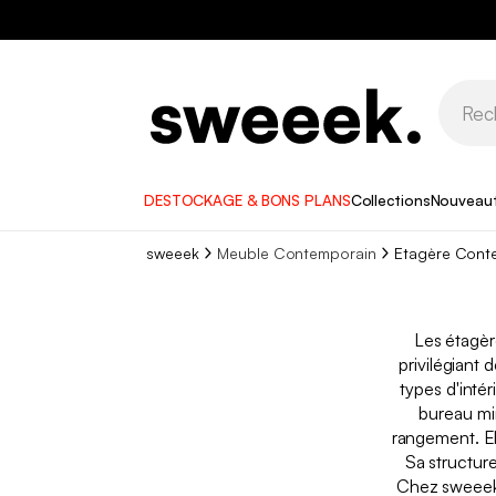
DESTOCKAGE & BONS PLANS
Collections
Nouveau
sweeek
Meuble Contemporain
Etagère Cont
Les étagè
privilégiant 
types d'inté
bureau min
rangement. El
Sa structur
Chez sweeek,