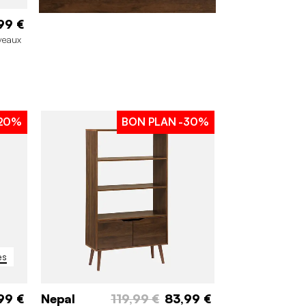
99 €
iveaux
20%
BON PLAN
-30%
es
99 €
Nepal
119,99 €
83,99 €