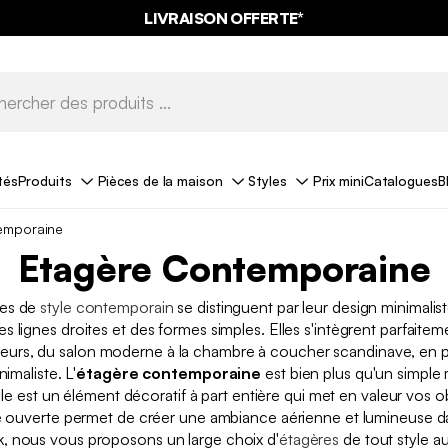
LIVRAISON OFFERTE*
tés
Produits
Pièces de la maison
Styles
Prix mini
Catalogues
B
emporaine
Etagère Contemporaine
res de
style contemporain
se distinguent par leur design minimalis
des lignes droites et des formes simples. Elles s'intègrent parfaitem
rieurs, du salon moderne à la chambre à coucher scandinave, en p
imaliste. L'
étagère contemporaine
est bien plus qu'un simple
le est un élément décoratif à part entière qui met en valeur vos ob
e ouverte permet de créer une ambiance aérienne et lumineuse da
 nous vous proposons un large choix d'
étagères
de tout style au