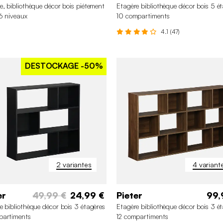
e, bibliothèque décor bois piétement
Etagère bibliothèque décor bois 5 é
6 niveaux
10 compartiments
4.1 (47)
DESTOCKAGE
-50%
2 variantes
4 variant
er
49,99 €
24,99 €
Pieter
99,
e bibliothèque décor bois 3 étagères
Etagère bibliothèque décor bois 3 é
partiments
12 compartiments