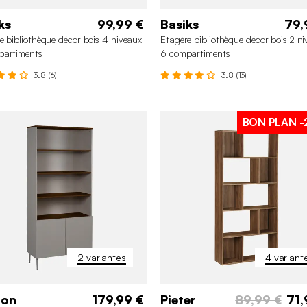
ks
99,99 €
Basiks
79,
e bibliothèque décor bois 4 niveaux
Etagère bibliothèque décor bois 2 n
partiments
6 compartiments
3.8 (6)
3.8 (13)
BON PLAN
-
2 variantes
4 variant
ton
179,99 €
Pieter
89,99 €
71,