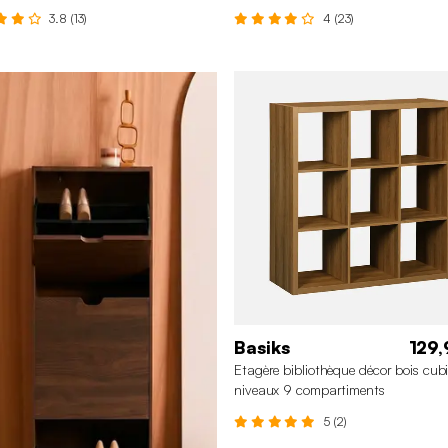
3.8 (13)
4 (23)
Basiks
129,
Etagère bibliothèque décor bois cub
niveaux 9 compartiments
5 (2)