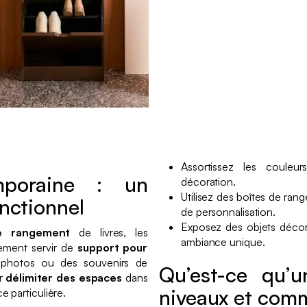
Assortissez les couleu
mporaine : un
décoration.
Utilisez des boîtes de ra
nctionnel
de personnalisation.
Exposez des objets décor
e rangement
de livres, les
ambiance unique.
ement servir de
support pour
s photos ou des souvenirs de
Qu’est-ce qu’
ur
délimiter des espaces
dans
niveaux et comm
 particulière.