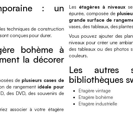
mporaine : un
Les
étagères à niveaux
se 
épurée, composée de
plusie
grande surface de rangem
vases, des tableaux, des plantes
 des techniques de construction
sont conçues pour durer.
Vous pouvez ajouter des plan
niveaux pour créer une ambian
agère bohème à
des tableaux ou des photos s
couleurs.
ment la décorer
Les autres s
bibliothèques 
posées de
plusieurs cases de
ution de rangement
idéale pour
Etagère vintage
 CD, des DVD, des souvenirs de
Etagère bohème
Etagère industrielle
iez associer à votre étagère