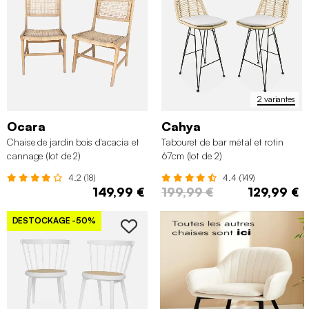
2 variantes
Ocara
Cahya
Chaise de jardin bois d'acacia et
Tabouret de bar métal et rotin
cannage (lot de 2)
67cm (lot de 2)
4.2 (18)
4.4 (149)
149,99 €
199,99 €
129,99 €
DESTOCKAGE
-50%