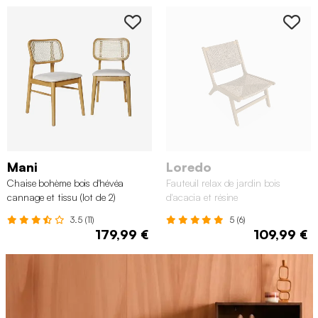
Mani
Loredo
Chaise bohème bois d'hévéa
Fauteuil relax de jardin bois
cannage et tissu (lot de 2)
d'acacia et résine
3.5 (11)
5 (6)
179,99 €
109,99 €