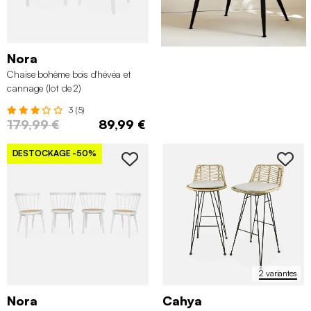
Nora
Chaise bohème bois d'hévéa et
cannage (lot de 2)
3 (5)
179,99 €
89,99 €
DESTOCKAGE
-50%
2 variantes
Nora
Cahya