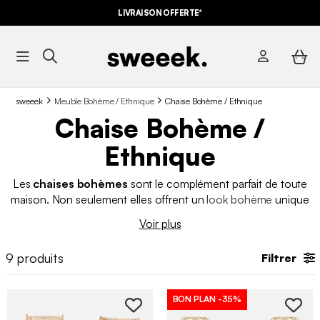
LIVRAISON OFFERTE*
sweeek
Meuble Bohème / Ethnique
Chaise Bohème / Ethnique
Chaise Bohème /
Ethnique
Les
chaises bohèmes
sont le complément parfait de toute
maison. Non seulement elles offrent un
look bohème
unique
et élégant, mais elles sont aussi incroyablement confortables
Voir plus
et accueillantes.
Avec leurs couleurs vives et leurs motifs
originaux
, ces
chaises
apportent du caractère à n'importe
9
produits
Filtrer
quelle pièce de la maison.
BON PLAN
-35%