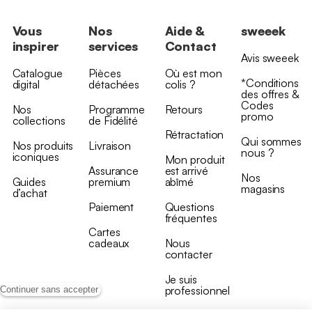
Vous
Nos
Aide &
sweeek
inspirer
services
Contact
Avis sweeek
Catalogue
Pièces
Où est mon
*Conditions
digital
détachées
colis ?
des offres &
Codes
Nos
Programme
Retours
promo
collections
de Fidélité
Rétractation
Qui sommes
Nos produits
Livraison
nous ?
iconiques
Mon produit
Assurance
est arrivé
Nos
Guides
premium
abîmé
magasins
d’achat
Paiement
Questions
fréquentes
Cartes
cadeaux
Nous
contacter
Je suis
professionnel
Continuer sans accepter