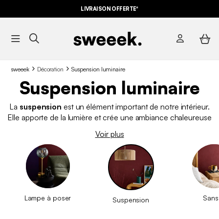
LIVRAISON OFFERTE*
sweeek
Décoration
Suspension luminaire
Suspension luminaire
La
suspension
est un élément important de notre intérieur.
Elle apporte de la lumière et crée une ambiance chaleureuse
tel un vrai objet de décoration. Ce type de
luminaire
est aussi
Voir plus
idéal pour habiller une pièce et lui ajouter de la profondeur.
Nos suspensions luminaires sont disponibles dans des styles
variés pour s’adapter à toutes les décorations et pièces de vie.
Lampe à poser
Sans 
Suspension