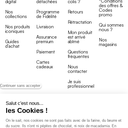
*Conditions
digital
détachées
colis ?
des offres &
Codes
Nos
Programme
Retours
promo
collections
de Fidélité
Rétractation
Qui sommes
Nos produits
Livraison
nous ?
iconiques
Mon produit
Assurance
est arrivé
Nos
Guides
premium
abîmé
magasins
d’achat
Paiement
Questions
fréquentes
Cartes
cadeaux
Nous
contacter
Je suis
professionnel
Continuer sans accepter
Salut c'est nous...
les Cookies !
On le sait, nos cookies ne sont pas faits avec de la farine, du beurre et
Conditions générales de vente
du sucre. Ils n’ont ni pépites de chocolat, ni noix de macadamia. En
Conditions générales du programme de fidélité