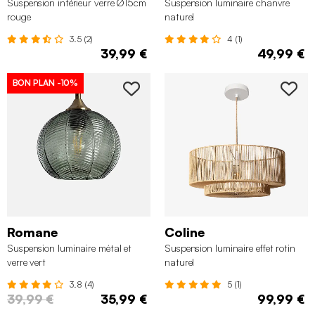
Suspension intérieur verre Ø15cm
Suspension luminaire chanvre
rouge
naturel
3.5 (2)
4 (1)
39,99 €
49,99 €
BON PLAN
-10%
Romane
Coline
Suspension luminaire métal et
Suspension luminaire effet rotin
verre vert
naturel
3.8 (4)
5 (1)
39,99 €
35,99 €
99,99 €