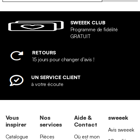
SWEEEK CLUB
Programme de fidélité
GRATUIT
RETOURS
15 jours pour changer d’avis !
UN SERVICE CLIENT
à votre écoute
Vous
Nos
Aide &
sweeek
inspirer
services
Contact
Avis sweeek
Catalogue
Pièces
Où est mon