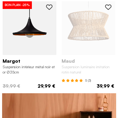
BON PLAN
-25%
Margot
Maud
Suspension intérieur métal noir et
Suspension luminaire imitation
or Ø35cm
rotin naturel
5 (3)
39,99 €
29,99 €
39,99 €