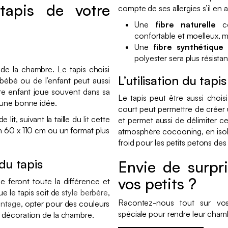
tapis de votre
compte de ses allergies s’il en a
Une
fibre naturelle
co
confortable et moelleux, 
Une
fibre synthétique
c
polyester sera plus résista
e de la chambre. Le tapis choisi
L’utilisation du ta
 bébé ou de l’enfant peut aussi
tre enfant joue souvent dans sa
Le tapis peut être aussi choisi
t une bonne idée.
court peut permettre de créer 
it, suivant la taille du
lit
cette
et permet aussi de délimiter c
un 60 x 110 cm ou un format plus
atmosphère cocooning, en isola
froid pour les petits petons des
 du tapis
Envie de surpri
vos petits ?
e feront toute la différence et
ue le tapis soit de
style berbère
,
Racontez-nous tout sur vos
intage
, opter pour des couleurs
spéciale pour rendre leur cham
a décoration de la chambre.