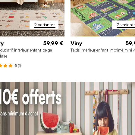
2 variantes
2 variant
ty
59,99 €
Viny
59,
éducatif intérieur enfant beige
Tapis intérieur enfant imprimé mini vi
aire
5 (1)
0 x 230 cm
120 x 160 cm
160 x 230 cm
120 x 160