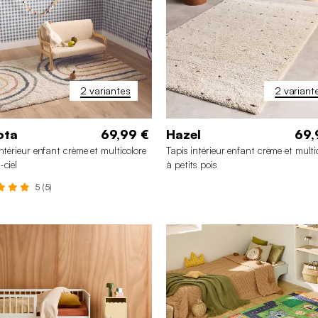
2 variantes
2 variant
ota
69,99 €
Hazel
69,
intérieur enfant crème et multicolore
Tapis intérieur enfant crème et multi
-ciel
à petits pois
5 (5)
20 x 170 cm
80 x 150 cm
120 x 170 cm
80 x 150 