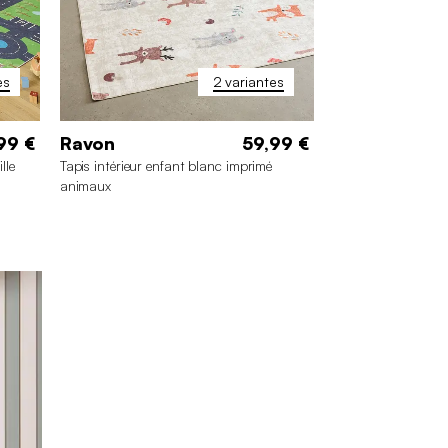
es
2 variantes
99 €
Ravon
59,99 €
lle
Tapis intérieur enfant blanc imprimé
animaux
 cm
160 x 230 cm
120 x 160 cm