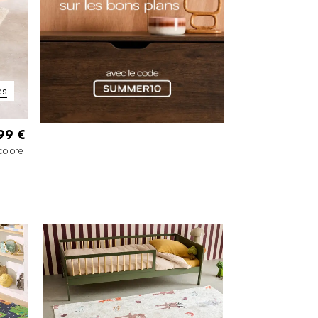
es
99 €
colore
cm