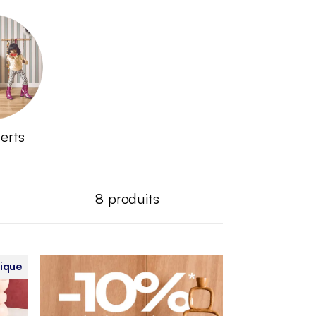
erts
8
produits
gique