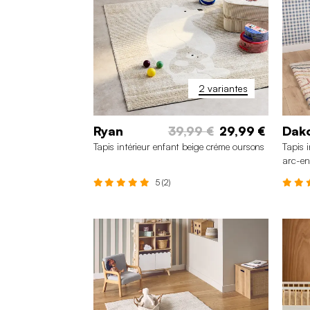
2 variantes
Ryan
39,99 €
29,99 €
Dak
Tapis intérieur enfant beige créme oursons
Tapis 
arc-en
5 (2)
80 x 150 cm
120 x 170 cm
1