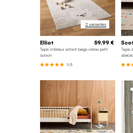
2 variantes
Elliot
59,99 €
Sco
Tapis intérieur enfant beige crème petit
Tapis 
ourson
abécéd
5 (1)
120 x 170 cm
80 x 150 cm
16