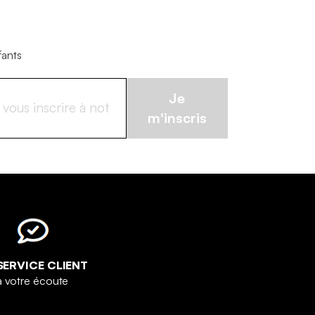
fants
Je
m'inscris
SERVICE CLIENT
à votre écoute