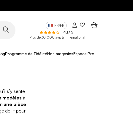
FR/FR
4,1 / 5
Plus de 30 000 avis à l’international
log
Programme de Fidélité
Nos magasins
Espace Pro
’il s’y sente
 modèles
à
en
une pièce
ge de lit
pour