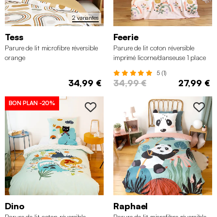
2 variantes
Tess
Feerie
Parure de lit microfibre réversible
Parure de lit coton réversible
orange
imprimé licorne/danseuse 1 place
140 x 200cm
5 (1)
34,99 €
34,99 €
27,99 €
BON PLAN
-20%
Dino
Raphael
Parure de lit coton réversible
Parure de lit microfibre réversible