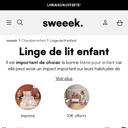
LIVRAISON OFFERTE*
sweeek
Chambre enfant
Linge de lit enfant
Linge de lit enfant
Il est
important de choisir
la bonne
literie pour enfant
car
elle peut avoir un impact important sur leurs habitudes de
sommeil. S'ils ne sont pas à l'aise, ils auront probablement
du
Voir plus
mal à s'endormir et à rester endormis toute la nuit
. Vous
devez trouver des
draps
, des
couvertures
et des
taies
d'oreiller
doux, confortables et élégants pour que votre
enfant ait hâte de se coucher chaque soir. Il existe de
nombreux modèles et couleurs différents
, vous êtes
donc sûr de trouver quelque chose qui plaira à votre enfant.
Imprimé
10€ offerts