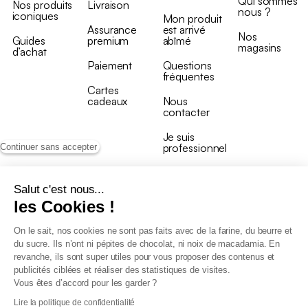
Qui sommes
Nos produits
Livraison
nous ?
iconiques
Mon produit
Assurance
est arrivé
Nos
Guides
premium
abîmé
magasins
d’achat
Paiement
Questions
fréquentes
Cartes
cadeaux
Nous
contacter
Je suis
professionnel
Continuer sans accepter
Salut c'est nous...
les Cookies !
On le sait, nos cookies ne sont pas faits avec de la farine, du beurre et
Conditions générales de vente
du sucre. Ils n’ont ni pépites de chocolat, ni noix de macadamia. En
Conditions générales du programme de fidélité
revanche, ils sont super utiles pour vous proposer des contenus et
Charte de données personnelles
publicités ciblées et réaliser des statistiques de visites.
Conditions générales de vente Pro
Vous êtes d’accord pour les garder ?
Déclaration d’accessibilité
Lire la politique de confidentialité