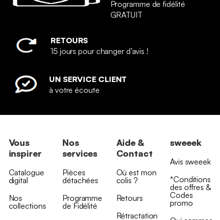
Programme de fidélité
GRATUIT
RETOURS
15 jours pour changer d’avis !
UN SERVICE CLIENT
à votre écoute
Vous
Nos
Aide &
sweeek
inspirer
services
Contact
Avis sweeek
Catalogue
Pièces
Où est mon
*Conditions
digital
détachées
colis ?
des offres &
Codes
Nos
Programme
Retours
promo
collections
de Fidélité
Rétractation