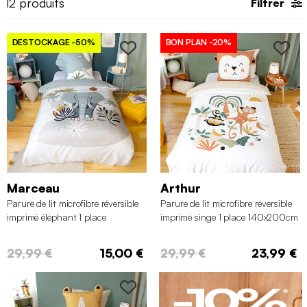
12
produits
Filtrer
DESTOCKAGE
-50%
BON PLAN
-20%
Marceau
Arthur
Parure de lit microfibre réversible
Parure de lit microfibre réversible
imprimé éléphant 1 place
imprimé singe 1 place 140x200cm
140x200cm
29,99 €
15,00 €
29,99 €
23,99 €