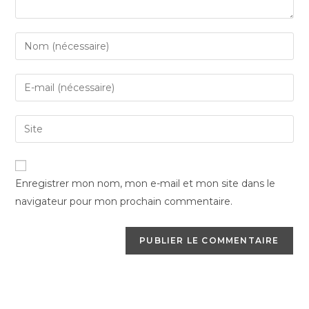
Enter
your
name
Enter
or
your
username
email
Saisir
to
address
l’URL
comment
to
de
comment
votre
Enregistrer mon nom, mon e-mail et mon site dans le
site
navigateur pour mon prochain commentaire.
(facultatif)