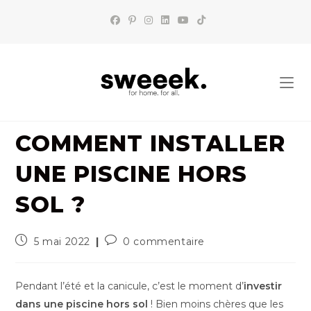
Skip
to
content
COMMENT INSTALLER
UNE PISCINE HORS
SOL ?
Publication
Commentaires
5 mai 2022
0 commentaire
publiée :
de
la
publication :
Pendant l’été et la canicule, c’est le moment d’
investir
dans une piscine hors sol
! Bien moins chères que les