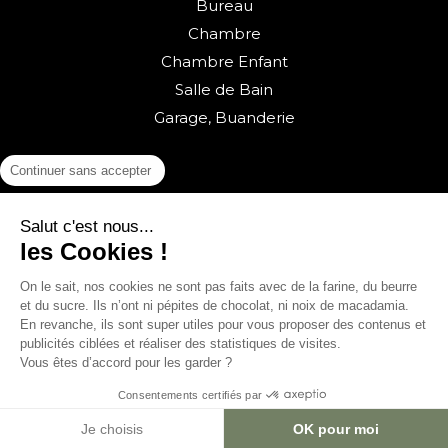
Bureau
Chambre
Chambre Enfant
Salle de Bain
Garage, Buanderie
Continuer sans accepter
Salut c'est nous...
les Cookies !
On le sait, nos cookies ne sont pas faits avec de la farine, du beurre
Retour vers la boutique
et du sucre. Ils n’ont ni pépites de chocolat, ni noix de macadamia.
En revanche, ils sont super utiles pour vous proposer des contenus et
© sweeek 2026
publicités ciblées et réaliser des statistiques de visites.
Vous êtes d’accord pour les garder ?
English
(
Anglais
)
Français
Consentements certifiés par
Nederlands
(
Néerlandais
)
Je choisis
OK pour moi