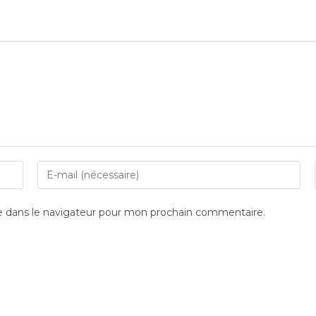
Enter
your
email
e dans le navigateur pour mon prochain commentaire.
address
to
comment