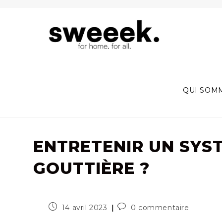
Skip
to
content
QUI SOM
ENTRETENIR UN SYS
GOUTTIÈRE ?
Publication
Commentaires
14 avril 2023
0 commentaire
publiée :
de