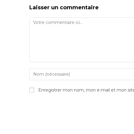
Laisser un commentaire
Comment
Enter
your
name
Enregistrer mon nom, mon e-mail et mon sit
or
username
to
comment