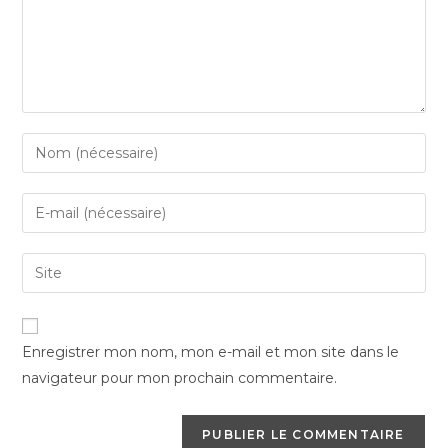
Enter
your
name
Enter
or
your
username
email
Saisir
to
address
l’URL
comment
to
de
comment
votre
Enregistrer mon nom, mon e-mail et mon site dans le
site
navigateur pour mon prochain commentaire.
(facultatif)