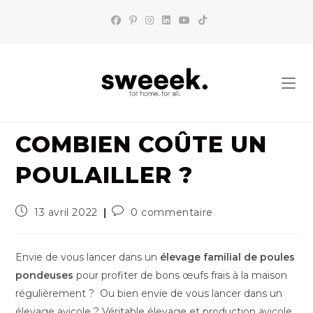
Skip
to
content
COMBIEN COÛTE UN
POULAILLER ?
Publication
Commentaires
13 avril 2022
0 commentaire
publiée :
de
la
publication :
Envie de vous lancer dans un
élevage familial de poules
pondeuses
pour profiter de bons œufs frais à la maison
régulièrement ? Ou bien envie de vous lancer dans un
élevage avicole ? Véritable élevage et production avicole