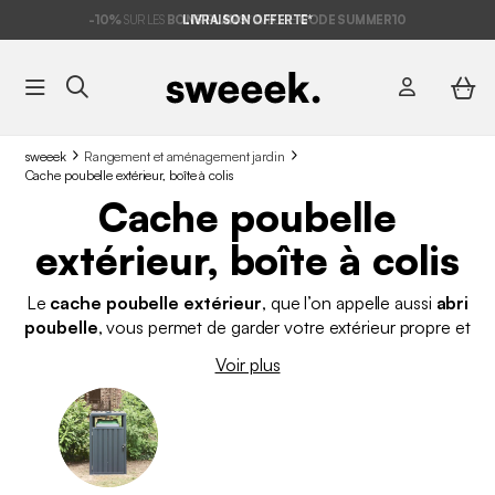
-10%
SUR LES
BONS PLANS*
LIVRAISON OFFERTE*
AVEC LE
CODE SUMMER10
sweeek
Rangement et aménagement jardin
Cache poubelle extérieur, boîte à colis
Cache poubelle
extérieur, boîte à colis
Le
cache poubelle extérieur
, que l’on appelle aussi
abri
poubelle
, vous permet de garder votre extérieur propre et
bien organisé lorsque vous êtes propriétaire d’une maison. Les
Voir plus
poubelles sont indispensables mais elles ne sont pas très
esthétiques. Grâce au cache poubelle, elles seront dissimulées
tout en restant accessibles. Découvrez nos différents modèles
de cache poubelle au meilleur prix. sweeek vous
propose
aussi d'autres solutions de rangement extérieur
comme