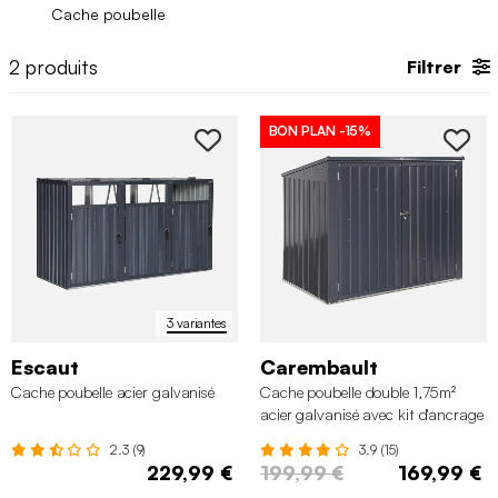
abri à vélo
,
abri de jardin
ou
coffre de jardin
.
Cache poubelle
2
produits
Filtrer
BON PLAN
-15%
3 variantes
Escaut
Carembault
Cache poubelle acier galvanisé
Cache poubelle double 1,75m²
acier galvanisé avec kit d'ancrage
2.3 (9)
3.9 (15)
229,99 €
199,99 €
169,99 €