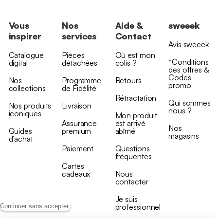
Vous
Nos
Aide &
sweeek
inspirer
services
Contact
Avis sweeek
Catalogue
Pièces
Où est mon
*Conditions
digital
détachées
colis ?
des offres &
Codes
Nos
Programme
Retours
promo
collections
de Fidélité
Rétractation
Qui sommes
Nos produits
Livraison
nous ?
iconiques
Mon produit
Assurance
est arrivé
Nos
Guides
premium
abîmé
magasins
d’achat
Paiement
Questions
fréquentes
Cartes
cadeaux
Nous
contacter
Je suis
professionnel
Continuer sans accepter