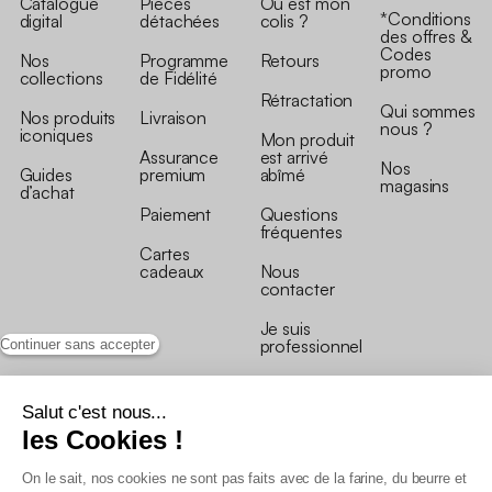
Catalogue
Pièces
Où est mon
*Conditions
digital
détachées
colis ?
des offres &
Codes
Nos
Programme
Retours
promo
collections
de Fidélité
Rétractation
Qui sommes
Nos produits
Livraison
nous ?
iconiques
Mon produit
Assurance
est arrivé
Nos
Guides
premium
abîmé
magasins
d’achat
Paiement
Questions
fréquentes
Cartes
cadeaux
Nous
contacter
Je suis
professionnel
Continuer sans accepter
Salut c'est nous...
les Cookies !
On le sait, nos cookies ne sont pas faits avec de la farine, du beurre et
Conditions générales de vente