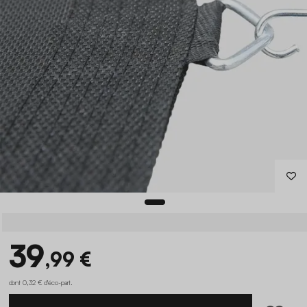
39
,99 €
dont 0,32 € d'éco-part
.