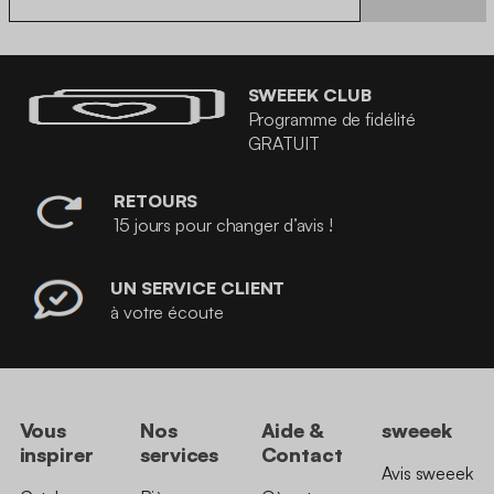
SWEEEK CLUB
Programme de fidélité
GRATUIT
RETOURS
15 jours pour changer d’avis !
UN SERVICE CLIENT
à votre écoute
Vous
Nos
Aide &
sweeek
inspirer
services
Contact
Avis sweeek