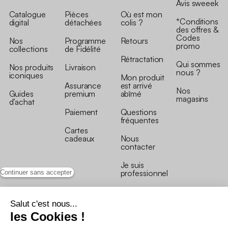
Avis sweeek
Catalogue
Pièces
Où est mon
*Conditions
digital
détachées
colis ?
des offres &
Codes
Nos
Programme
Retours
promo
collections
de Fidélité
Rétractation
Qui sommes
Nos produits
Livraison
nous ?
iconiques
Mon produit
Assurance
est arrivé
Nos
Guides
premium
abîmé
magasins
d’achat
Paiement
Questions
fréquentes
Cartes
cadeaux
Nous
contacter
Je suis
professionnel
Continuer sans accepter
Salut c'est nous...
les Cookies !