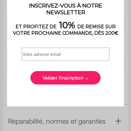
Densité
180 g/m²
Contient du
Non
bois
Utilisation
Extérieur
Usage domestique
Usage
uniquement
Toile
355x260cm (2,29kg)
Réparabilité, normes et garanties