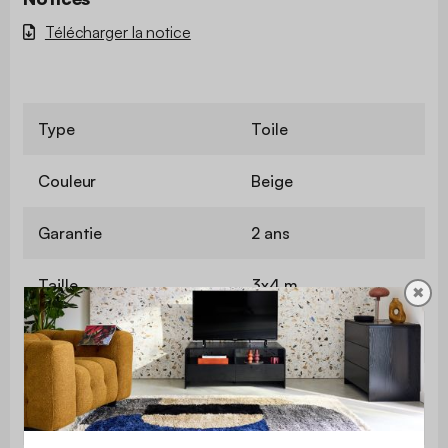
Télécharger la notice
Type
Toile
Couleur
Beige
Garantie
2 ans
Taille
3x4 m
✖
Poids
2,29 kg
Matière
Polyester