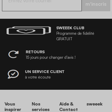
m'inscris
SWEEEK CLUB
Programme de fidélité
GRATUIT
RETOURS
15 jours pour changer d’avis !
UN SERVICE CLIENT
à votre écoute
Vous
Nos
Aide &
sweeek
inspirer
services
Contact