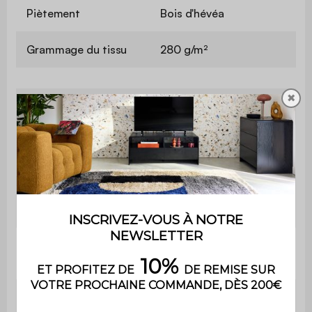
Piètement
Bois d'hévéa
Grammage du tissu
280 g/m²
✖
Garnissage
PU
Garnissage
Mousse polyuréthane (22kg/m3)
assise
Hauteur
67,5 cm
d'assise
Profondeur
45 cm
d'assise
Poids max.
110 kg par place