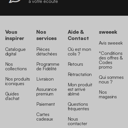
à votre écoute
Vous
Nos
Aide &
sweeek
inspirer
services
Contact
Avis sweeek
Catalogue
Pièces
Où est mon
*Conditions
digital
détachées
colis ?
des offres &
Codes
Nos
Programme
Retours
promo
collections
de Fidélité
Rétractation
Qui sommes
Nos produits
Livraison
nous ?
iconiques
Mon produit
Assurance
est arrivé
Nos
Guides
premium
abîmé
magasins
d’achat
Paiement
Questions
fréquentes
Cartes
cadeaux
Nous
contacter