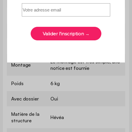
supporté
Utilisation
Intérieur
Usage
Usage domestique uniquement
Garantie
2 ans
Le montage est très simple, une
Montage
notice est fournie
Poids
6 kg
Avec dossier
Oui
Matière de la
Hévéa
structure