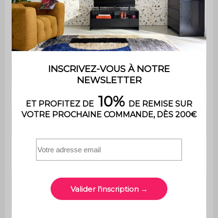
Empilable
Oui
Contient du bois
Oui
Matière
Hévéa
Matière de l'assise
Rotin
Revêtement de l'assise
Rotin
Hauteur d'assise
65 cm
Poids max.
110 kg
supporté