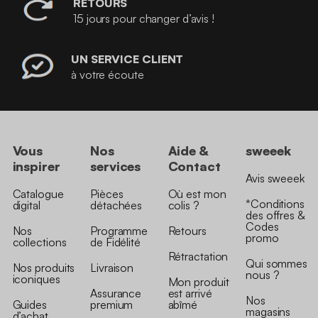
RETOURS
15 jours pour changer d’avis !
UN SERVICE CLIENT
à votre écoute
Vous
Nos
Aide &
sweeek
inspirer
services
Contact
Avis sweeek
Catalogue
Pièces
Où est mon
*Conditions
digital
détachées
colis ?
des offres &
Codes
Nos
Programme
Retours
promo
collections
de Fidélité
Rétractation
Qui sommes
Nos produits
Livraison
nous ?
iconiques
Mon produit
Assurance
est arrivé
Nos
Guides
premium
abîmé
magasins
d’achat