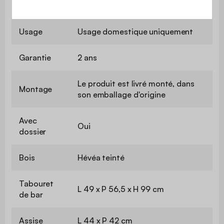
Utilisation
Intérieur
Usage
Usage domestique uniquement
Garantie
2 ans
Le produit est livré monté, dans
Montage
son emballage d'origine
Avec
Oui
dossier
Bois
Hévéa teinté
Tabouret
L 49 x P 56,5 x H 99 cm
de bar
Assise
L 44 x P 42 cm