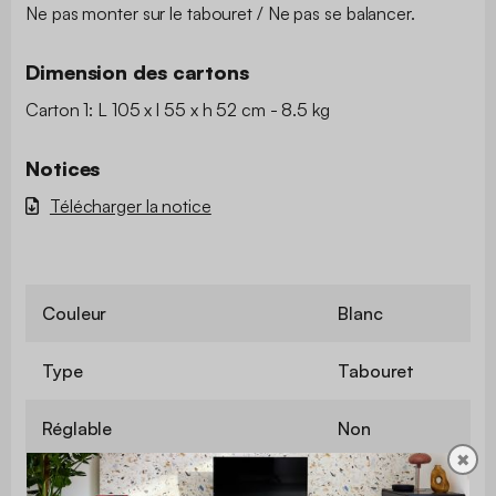
Ne pas monter sur le tabouret / Ne pas se balancer.
Dimension des cartons
Carton 1: L 105 x l 55 x h 52 cm - 8.5 kg
Notices
Télécharger la notice
Couleur
Blanc
Type
Tabouret
Réglable
Non
✖
Style
Vintage