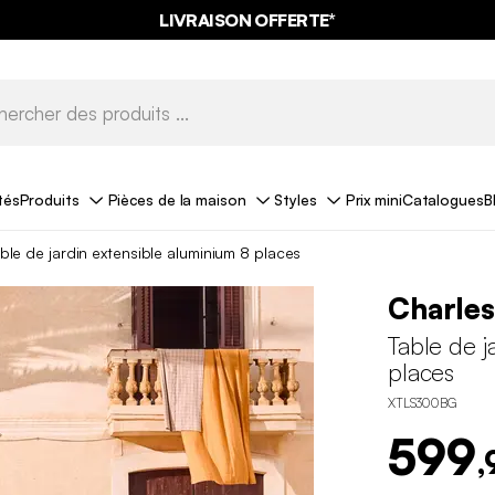
LIVRAISON OFFERTE*
tés
Produits
Pièces de la maison
Styles
Prix mini
Catalogues
B
ble de jardin extensible aluminium 8 places
Charle
Table de j
places
XTLS300BG
599
,