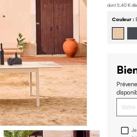
dont 5,40 € d'é
Couleur :
B
Bien
Prévene
disponi
Je