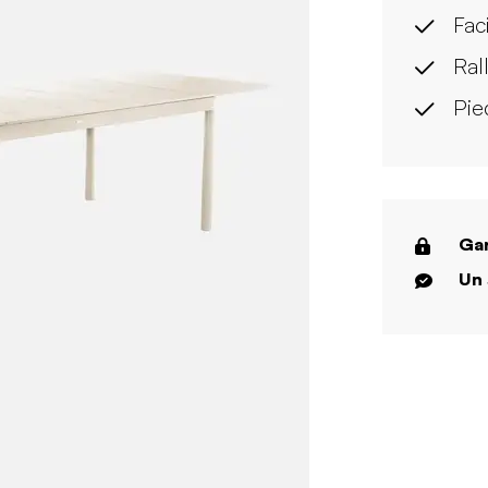
Faci
Ral
Pie
Gar
Un 