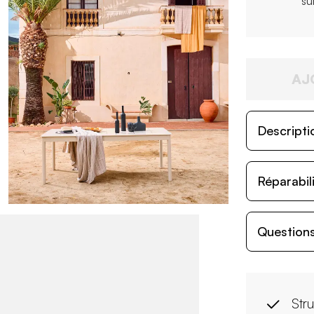
su
AJ
Descripti
Réparabil
Questions
Str