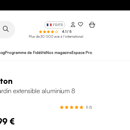
FR/FR
4,1 / 5
Plus de 30 000 avis à l’international
log
Programme de Fidélité
Nos magasins
Espace Pro
ston
ardin extensible aluminium 8
5 (1)
99 €