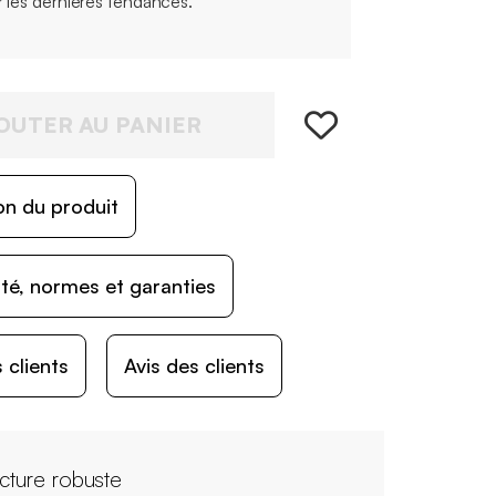
r les dernières tendances.
OUTER AU PANIER
on du produit
ité, normes et garanties
 clients
Avis des clients
ucture robuste