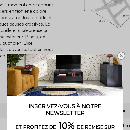
petit moment entre copains.
ssiers en textilène coloré
onviviale, tout en offrant
gues pauses créatives. Le
urelle et chaleureuse qui
e extérieur. Pliable, cet
 quotidien. Elise
 les souvenirs, tout en vous
✖
ux enfants un espace bien à
Table + assises
Contient du bois
Oui
Carrée
Utilisation
Extér