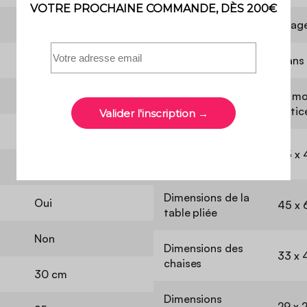
Acacia
Usage
Usage
Acacia
Garantie
2 ans
Terracotta
Le mo
Montage
notic
3 ans
Dimensions de la
45 x 
table
2
Dimensions de la
Oui
45 x 
table pliée
Non
Dimensions des
33 x 
chaises
30 cm
Dimensions
29 x 