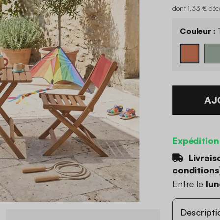
dont 1,33 € d'é
Couleur :
T
AJ
Expédition
Livrais
conditions
Entre le
lun
Descripti