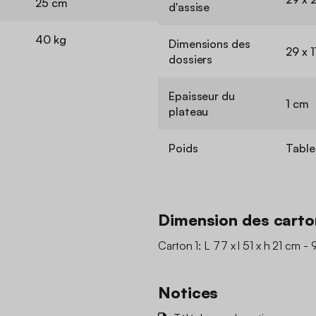
25 cm
d'assise
40 kg
Dimensions des
29 x 
dossiers
Epaisseur du
1 cm
plateau
Poids
Table 
Dimension des carto
Carton 1: L 77 x l 51 x h 21 cm - 
Notices