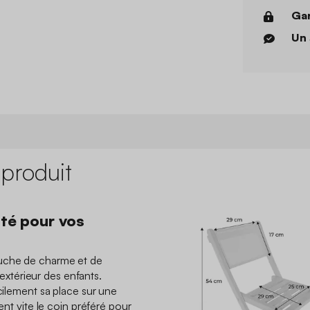
Gar
Un 
 produit
ité pour vos
ouche de charme et de
térieur des enfants.
acilement sa place sur une
ient vite le coin préféré pour