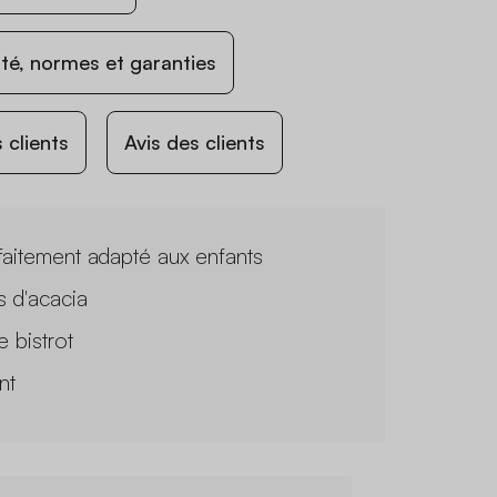
ité, normes et garanties
 clients
Avis des clients
faitement adapté aux enfants
s d'acacia
e bistrot
nt