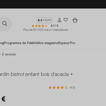
FR/FR
4,1 / 5
Plus de 30 000 avis à l’international
log
Programme de Fidélité
Nos magasins
Espace Pro
+ 2 assises
ardin bistrot enfant bois d'acacia +
4 (1)
 €