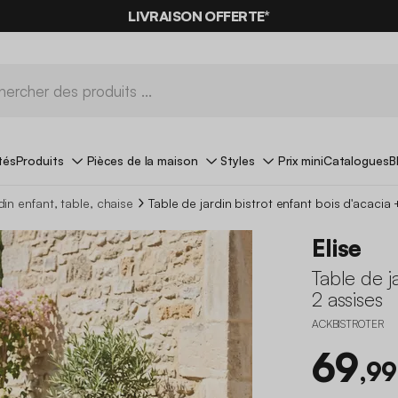
LIVRAISON OFFERTE*
tés
Produits
Pièces de la maison
Styles
Prix mini
Catalogues
B
din enfant, table, chaise
Table de jardin bistrot enfant bois d'acacia 
Elise
Table de j
2 assises
ACKBISTROTER
69
,99