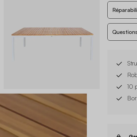
Réparabil
Questions
Str
Rob
10 
Bor
Gar