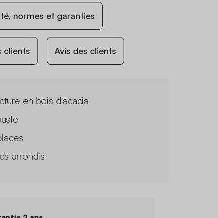
ité, normes et garanties
 clients
Avis des clients
ucture en bois d'acacia
uste
places
ds arrondis
antie 2 ans