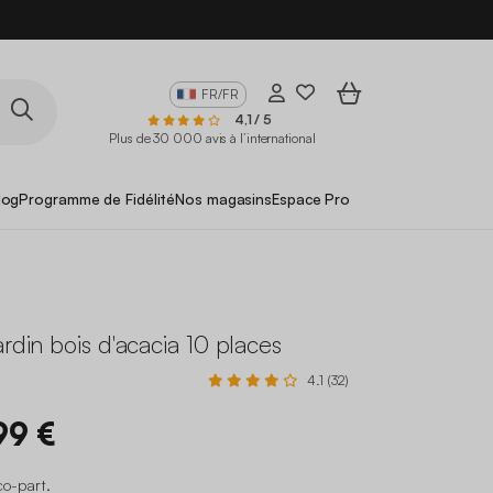
FR/FR
4,1 / 5
Plus de 30 000 avis à l’international
log
Programme de Fidélité
Nos magasins
Espace Pro
ardin bois d'acacia 10 places
4.1 (32)
99 €
co-part
.