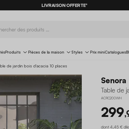
LIVRAISON OFFERTE*
tés
Produits
Pièces de la maison
Styles
Prix mini
Catalogues
B
ble de jardin bois d'acacia 10 places
Senora
Table de j
ACRC200WH
299
,
dont 4,45 € d'é