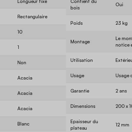
Longueur fixe
Contient du
Oui
bois
Rectangulaire
Poids
23 kg
10
Le mont
Montage
notice 
1
Utilisation
Extérie
Non
Usage
Usage 
Acacia
Garantie
2 ans
Acacia
Dimensions
200 x 
Acacia
Epaisseur du
Blanc
12 mm
plateau