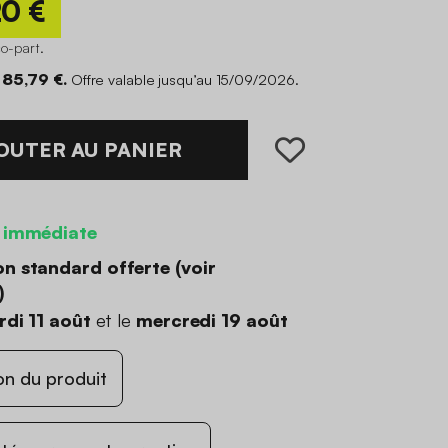
20 €
co-part
.
 85,79 €.
Offre valable jusqu’au 15/09/2026.
OUTER AU PANIER
 immédiate
on standard offerte (
voir
)
di 11 août
et le
mercredi 19 août
on du produit