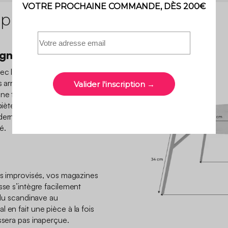
 produit
gn et conviviale
ec la table basse Ezia. Avec
s arrondis et son effet
une touche design et
 piètement en métal noir
derne et aérienne, tout en
é.
ros improvisés, vos magazines
sse s’intègre facilement
, du scandinave au
 en fait une pièce à la fois
ssera pas inaperçue.