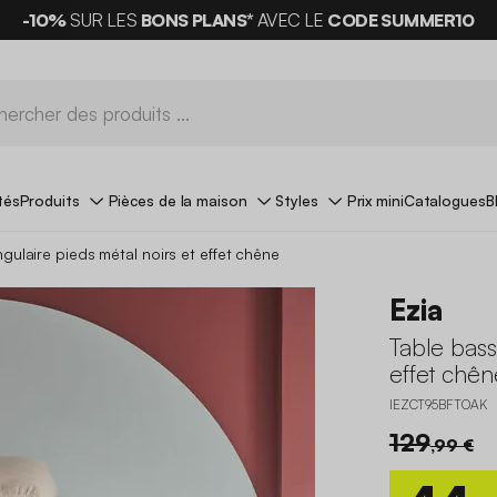
-10%
SUR LES
BONS PLANS*
AVEC LE
CODE SUMMER10
tés
Produits
Pièces de la maison
Styles
Prix mini
Catalogues
B
ngulaire pieds métal noirs et effet chêne
Ezia
Table bass
effet chên
IEZCT95BFTOAK
129
,99 €