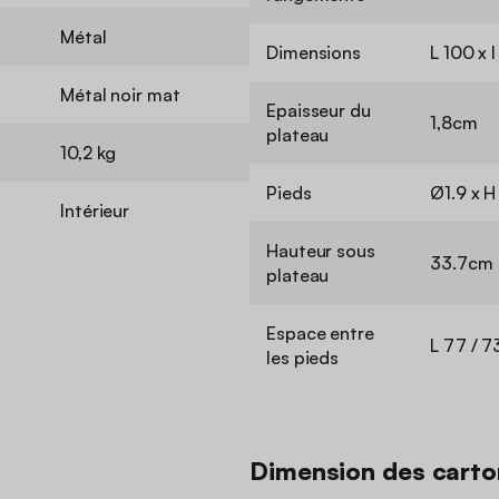
Métal
Dimensions
L 100 x 
Métal noir mat
Epaisseur du
1,8cm
plateau
10,2 kg
Pieds
Ø1.9 x 
Intérieur
Hauteur sous
33.7cm
plateau
Espace entre
L 77 / 7
les pieds
Dimension des carto