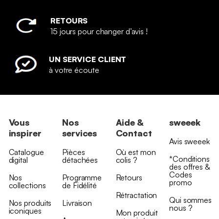
RETOURS
15 jours pour changer d’avis !
UN SERVICE CLIENT
à votre écoute
Vous
Nos
Aide &
sweeek
inspirer
services
Contact
Avis sweeek
Catalogue
Pièces
Où est mon
*Conditions
digital
détachées
colis ?
des offres &
Codes
Nos
Programme
Retours
promo
collections
de Fidélité
Rétractation
Qui sommes
Nos produits
Livraison
nous ?
iconiques
Mon produit