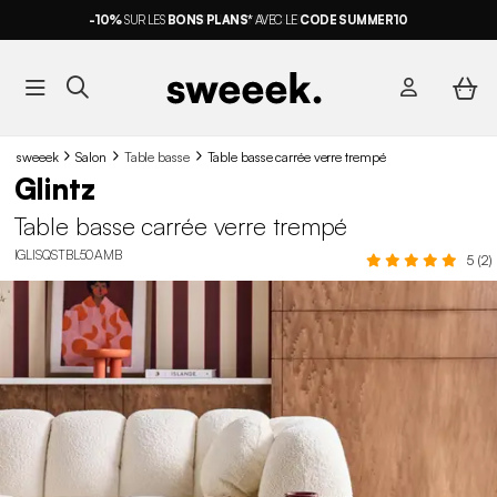
-10%
SUR LES
BONS PLANS*
AVEC LE
CODE SUMMER10
sweeek
Salon
Table basse
Table basse carrée verre trempé
Glintz
Table basse carrée verre trempé
IGLISQSTBL50AMB
5 (2)