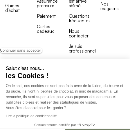
Assurance
est arrivé
Nos
Guides
premium
abîmé
magasins
d’achat
Paiement
Questions
fréquentes
Cartes
cadeaux
Nous
contacter
Je suis
professionnel
Continuer sans accepter
Salut c'est nous...
les Cookies !
On le sait, nos cookies ne sont pas faits avec de la farine, du beurre et
Conditions générales de vente
du sucre. Ils n’ont ni pépites de chocolat, ni noix de macadamia. En
Conditions générales du programme de fidélité
revanche, ils sont super utiles pour vous proposer des contenus et
Charte de données personnelles
publicités ciblées et réaliser des statistiques de visites.
Conditions générales de vente Pro
Vous êtes d’accord pour les garder ?
Déclaration d’accessibilité
Lire la politique de confidentialité
Consentements certifiés par