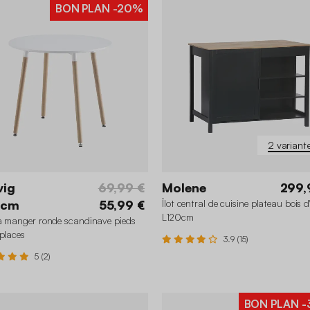
BON PLAN
-20%
2 variant
vig
69,99 €
Molene
299,
0cm
55,99 €
Îlot central de cuisine plateau bois 
L120cm
à manger ronde scandinave pieds
 places
3.9 (15)
5 (2)
BON PLAN
-