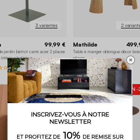
3 variantes
2 variant
a
99,99 €
Mathilde
499,
e jardin bistrot carré acier 2 places
Table à manger oblongue décor bois
intérieur/extérieur
places
✖
2.5 (6)
BON PLAN
-