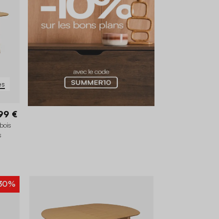
es
99 €
bois
s
30%