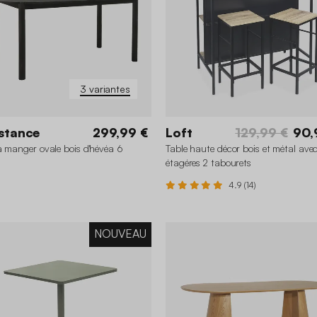
3 variantes
stance
299,99 €
Loft
129,99 €
90,
à manger ovale bois d'hévéa 6
Table haute décor bois et métal ave
étagéres 2 tabourets
4.9 (14)
NOUVEAU