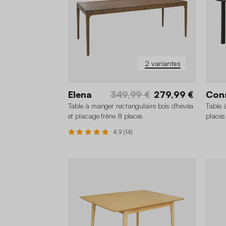
2 variantes
Elena
349,99 €
279,99 €
Con
Table à manger rectangulaire bois d'hévéa
Table 
et placage frêne 8 places
places
4.9 (14)