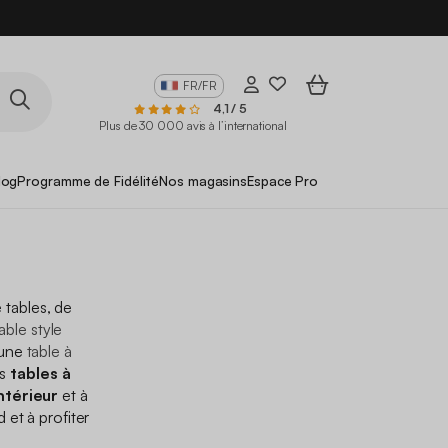
FR/FR
4,1 / 5
Plus de 30 000 avis à l’international
log
Programme de Fidélité
Nos magasins
Espace Pro
 tables, de
able style
une
table à
os
tables à
ntérieur
et à
 et à profiter