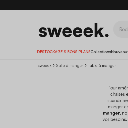
DESTOCKAGE & BONS PLANS
Collections
Nouveau
sweeek
Salle à manger
Table à manger
Pour aména
chaises e
scandinav
manger c
manger
, n
vos besoins. 