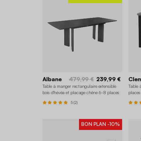
Albane
479,99 €
239,99 €
Cle
Table à manger rectangulaire extensible
Table 
bois d'hévéa et placage chêne 6-8 places
places
5 (2)
BON PLAN
-10%