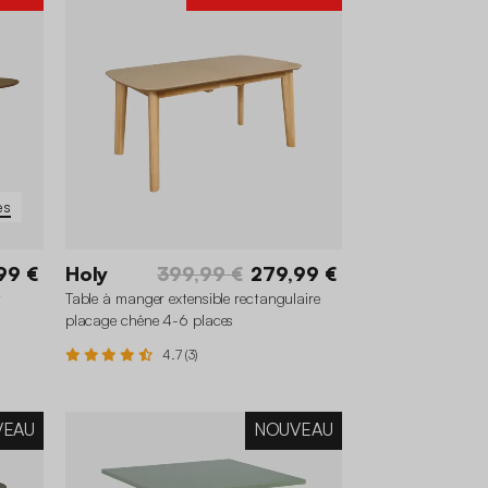
es
99 €
Holy
399,99 €
279,99 €
t
Table à manger extensible rectangulaire
placage chêne 4-6 places
4.7 (3)
VEAU
NOUVEAU