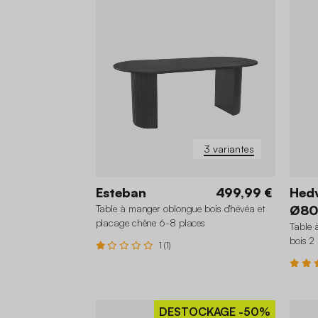
3 variantes
Esteban
499,99 €
Hed
Table à manger oblongue bois d'hévéa et
Ø8
placage chêne 6-8 places
Table 
bois 2
1 (1)
DESTOCKAGE
-50%