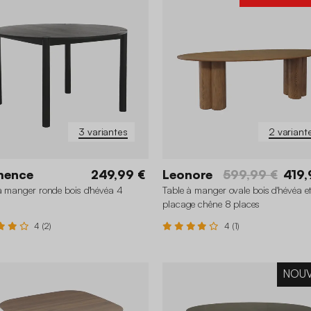
3 variantes
2 variant
mence
249,99 €
Leonore
599,99 €
419,
à manger ronde bois d'hévéa 4
Table à manger ovale bois d'hévéa e
placage chêne 8 places
4 (2)
4 (1)
NOU