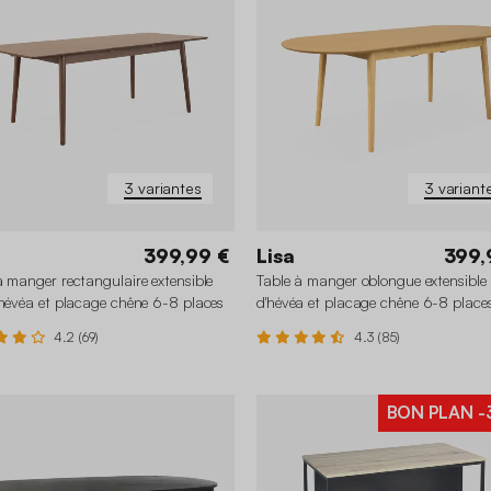
3 variantes
3 variant
399,99 €
Lisa
399,
à manger rectangulaire extensible
Table à manger oblongue extensible 
'hévéa et placage chêne 6-8 places
d'hévéa et placage chêne 6-8 place
4.2 (69)
4.3 (85)
BON PLAN
-