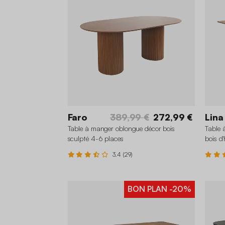
Faro
389,99 €
272,99 €
Lina
Table à manger oblongue décor bois
Table 
sculpté 4-6 places
bois d
3.4 (29)
BON PLAN
-20%