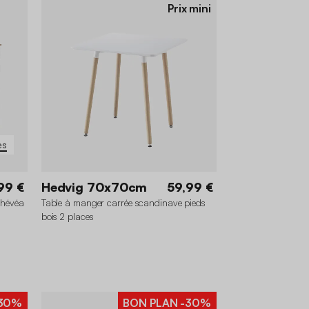
Prix mini
es
99 €
Hedvig 70x70cm
59,99 €
d'hévéa
Table à manger carrée scandinave pieds
bois 2 places
30%
BON PLAN
-30%