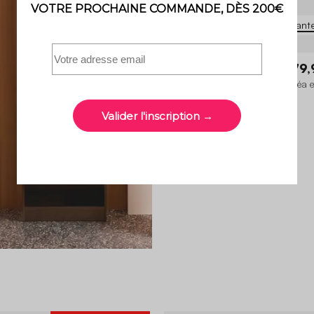
3 variant
Estelle
349,99 €
279,
Table à manger ronde bois d'hévéa e
placage chêne 4 places
3.7 (6)