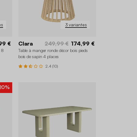
es
3 variantes
99 €
Clara
249,99 €
174,99 €
 8
Table à manger ronde décor bois pieds
bois de sapin 4 places
2.4 (10)
20%