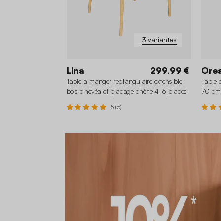
3 variantes
Lina
299,99 €
Ore
Table à manger rectangulaire extensible
Table d
bois d'hévéa et placage chêne 4-6 places
70 cm 
5 (5)