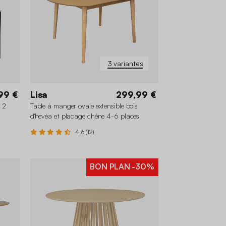
3 variantes
99 €
Lisa
299,99 €
c 2
Table à manger ovale extensible bois
d'hévéa et placage chêne 4-6 places
4.6 (12)
BON PLAN
-30%