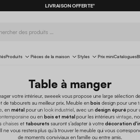
-10%
SUR LES
BONS PLANS*
AVEC LE
CODE SUMMER10
tés
Produits
Pièces de la maison
Styles
Prix mini
Catalogues
B
Table à manger
ger votre intérieur, sweeek vous propose une large sélection de
t de tabourets au meilleur prix. Meuble en
bois
design pour une
t
e
, en
métal
pour un
look industriel
, avec un
design épuré
pour 
ontemporaine
ou en
bois et métal
pour les intérieurs
vintage
, n
os
chaises
et
tabourets
sauront s’adapter à votre
décoration d'i
Il ne vous restera plus qu’à trouver le meuble qui vous correspond
de moments conviviaux en famille ou entre amis.