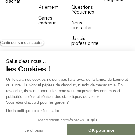
d’achat
Paiement
Questions
fréquentes
Cartes
cadeaux
Nous
contacter
Je suis
professionnel
Continuer sans accepter
Salut c'est nous...
les Cookies !
On le sait, nos cookies ne sont pas faits avec de la farine, du beurre et
Conditions générales de vente
du sucre. Ils n’ont ni pépites de chocolat, ni noix de macadamia. En
Conditions générales du programme de fidélité
revanche, ils sont super utiles pour vous proposer des contenus et
Charte de données personnelles
publicités ciblées et réaliser des statistiques de visites.
Conditions générales de vente Pro
Vous êtes d’accord pour les garder ?
Déclaration d’accessibilité
Lire la politique de confidentialité
Consentements certifiés par
Je choisis
OK pour moi