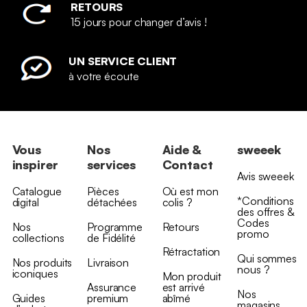
RETOURS
15 jours pour changer d’avis !
UN SERVICE CLIENT
à votre écoute
Vous
Nos
Aide &
sweeek
inspirer
services
Contact
Avis sweeek
Catalogue
Pièces
Où est mon
*Conditions
digital
détachées
colis ?
des offres &
Codes
Nos
Programme
Retours
promo
collections
de Fidélité
Rétractation
Qui sommes
Nos produits
Livraison
nous ?
iconiques
Mon produit
Assurance
est arrivé
Nos
Guides
premium
abîmé
magasins