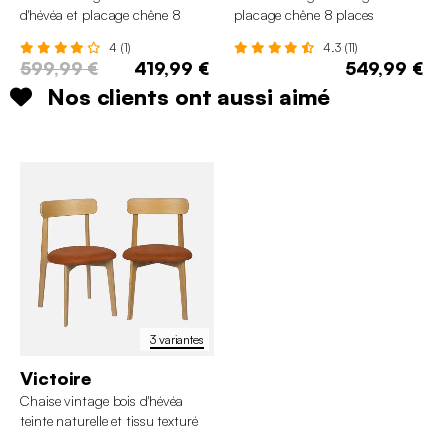
d'hévéa et placage chêne 8
placage chêne 8 places
places
4 (1)
4.3 (11)
599,99 €
419,99 €
549,99 €
Nos clients ont aussi aimé
3 variantes
Victoire
Chaise vintage bois d'hévéa
teinte naturelle et tissu texturé
(lot de 2)