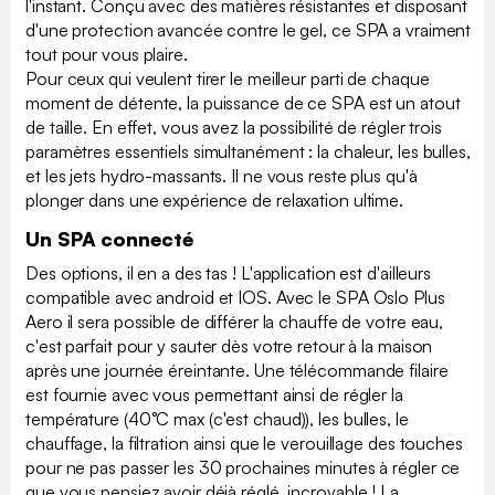
l'instant. Conçu avec des matières résistantes et disposant
d'une protection avancée contre le gel, ce SPA a vraiment
tout pour vous plaire.
Pour ceux qui veulent tirer le meilleur parti de chaque
moment de détente, la puissance de ce SPA est un atout
de taille. En effet, vous avez la possibilité de régler trois
paramètres essentiels simultanément : la chaleur, les bulles,
et les jets hydro-massants. Il ne vous reste plus qu'à
plonger dans une expérience de relaxation ultime.
Un SPA connecté
Des options, il en a des tas ! L'application est d'ailleurs
compatible avec android et IOS. Avec le SPA Oslo Plus
Aero il sera possible de différer la chauffe de votre eau,
c'est parfait pour y sauter dès votre retour à la maison
après une journée éreintante. Une télécommande filaire
est fournie avec vous permettant ainsi de régler la
température (40°C max (c'est chaud)), les bulles, le
chauffage, la filtration ainsi que le verouillage des touches
pour ne pas passer les 30 prochaines minutes à régler ce
que vous pensiez avoir déjà réglé, incroyable ! La