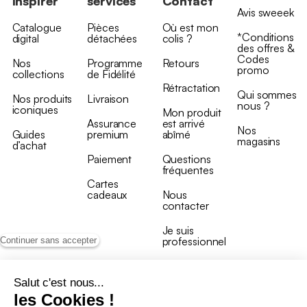
inspirer
services
Contact
Avis sweeek
Catalogue
Pièces
Où est mon
*Conditions
digital
détachées
colis ?
des offres &
Codes
Nos
Programme
Retours
promo
collections
de Fidélité
Rétractation
Qui sommes
Nos produits
Livraison
nous ?
iconiques
Mon produit
Assurance
est arrivé
Nos
Guides
premium
abîmé
magasins
d’achat
Paiement
Questions
fréquentes
Cartes
cadeaux
Nous
contacter
Je suis
professionnel
Continuer sans accepter
Salut c'est nous...
les Cookies !