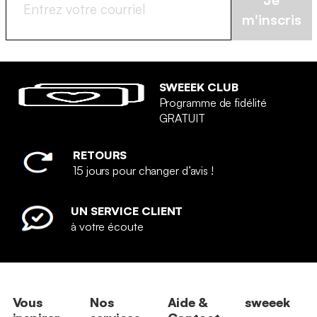
m'inscris
SWEEEK CLUB
Programme de fidélité
GRATUIT
RETOURS
15 jours pour changer d’avis !
UN SERVICE CLIENT
à votre écoute
Vous
Nos
Aide &
sweeek