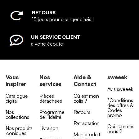
RETOURS
15 jours pour changer d’avis !
UN SERVICE CLIENT
à votre écoute
Vous
Nos
Aide &
sweeek
inspirer
services
Contact
Avis sweeek
Catalogue
Pièces
Où est mon
*Conditions
digital
détachées
colis ?
des offres &
Codes
Nos
Programme
Retours
promo
collections
de Fidélité
Rétractation
Qui sommes
Nos produits
Livraison
nous ?
iconiques
Mon produit