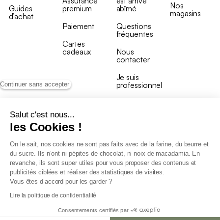
Assurance
est arrivé
Nos
Guides
premium
abîmé
magasins
d’achat
Paiement
Questions
fréquentes
Cartes
cadeaux
Nous
contacter
Je suis
professionnel
Continuer sans accepter
Salut c'est nous...
les Cookies !
On le sait, nos cookies ne sont pas faits avec de la farine, du beurre et
Conditions générales de vente
du sucre. Ils n’ont ni pépites de chocolat, ni noix de macadamia. En
Conditions générales du programme de fidélité
revanche, ils sont super utiles pour vous proposer des contenus et
Charte de données personnelles
publicités ciblées et réaliser des statistiques de visites.
Conditions générales de vente Pro
Vous êtes d’accord pour les garder ?
Déclaration d’accessibilité
Lire la politique de confidentialité
Consentements certifiés par