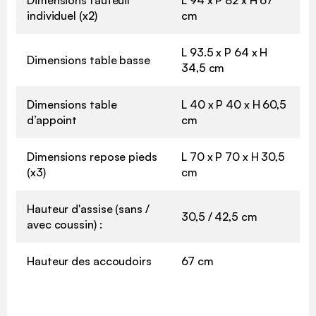
Dimensions fauteuil
L 94 x P 82 x H 67
individuel (x2)
cm
L 93.5 x P 64 x H
Dimensions table basse
34,5 cm
Dimensions table
L 40 x P 40 x H 60,5
d’appoint
cm
Dimensions repose pieds
L 70 x P 70 x H 30,5
(x3)
cm
Hauteur d'assise (sans /
30,5 / 42,5 cm
avec coussin) :
Hauteur des accoudoirs
67 cm