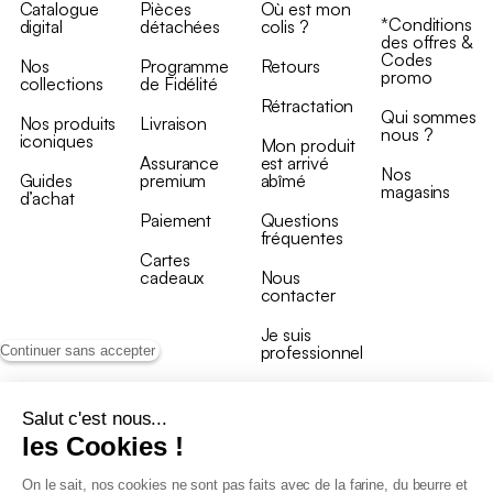
Catalogue
Pièces
Où est mon
*Conditions
digital
détachées
colis ?
des offres &
Codes
Nos
Programme
Retours
promo
collections
de Fidélité
Rétractation
Qui sommes
Nos produits
Livraison
nous ?
iconiques
Mon produit
Assurance
est arrivé
Nos
Guides
premium
abîmé
magasins
d’achat
Paiement
Questions
fréquentes
Cartes
cadeaux
Nous
contacter
Je suis
professionnel
Continuer sans accepter
Salut c'est nous...
les Cookies !
On le sait, nos cookies ne sont pas faits avec de la farine, du beurre et
Conditions générales de vente