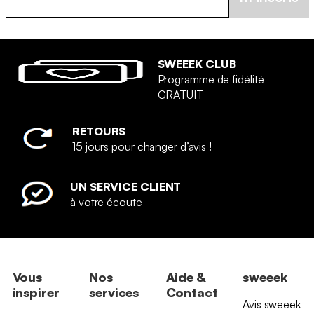
SWEEEK CLUB
Programme de fidélité
GRATUIT
RETOURS
15 jours pour changer d’avis !
UN SERVICE CLIENT
à votre écoute
Vous
Nos
Aide &
sweeek
inspirer
services
Contact
Avis sweeek