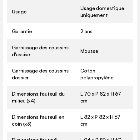
Usage domestique
Usage
uniquement
Garantie
2 ans
Garnissage des coussins
Mousse
d'assise
Garnissage des coussins
Coton
dossier
polypropylène
Dimensions fauteuil du
L 70 x P 82 x H 67
milieu (x4)
cm
Dimensions fauteuil en
L 82 x P 82 x H 67
coin (x3)
cm