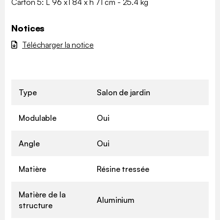
Carton 5: L 96 x l 84 x h 71 cm - 25.4 kg
Notices
Télécharger la notice
Type
Salon de jardin
Modulable
Oui
Angle
Oui
Matière
Résine tressée
Matière de la
Aluminium
structure