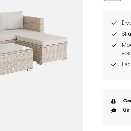
Dos
Str
Mod
vos
Faci
Gar
Un 