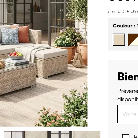
dont 6,01 € d'é
Couleur :
N
Bien
Prévene
disponi
Je