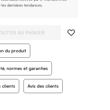
r les dernières tendances.
OUTER AU PANIER
on du produit
ité, normes et garanties
 clients
Avis des clients