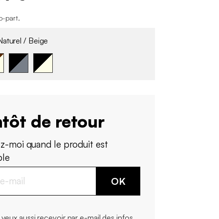
co-part
.
aturel / Beige
tôt de retour
z-moi quand le produit est
ble
OK
 veux aussi recevoir par e-mail des infos