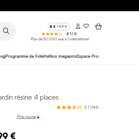
FR/FR
4,1 / 5
Plus de 30 000 avis à l’international
log
Programme de Fidélité
Nos magasins
Espace Pro
ardin résine 4 places
3.7 (145)
Prix rouge
99 €