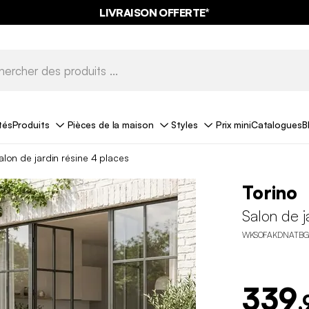
LIVRAISON OFFERTE*
tés
Produits
Pièces de la maison
Styles
Prix mini
Catalogues
B
alon de jardin résine 4 places
Torino
Salon de j
WKSOFAKDNATBG
339
,