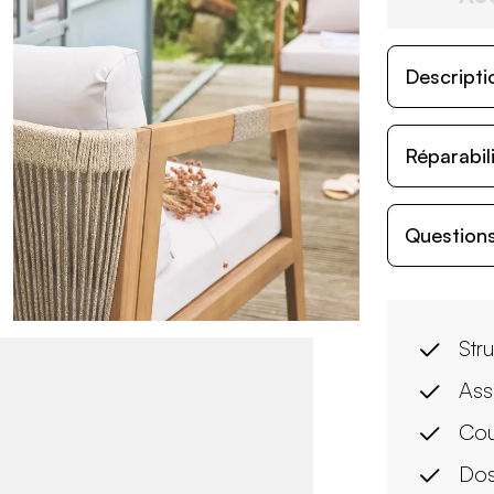
Descripti
Réparabil
Questions
Str
Ass
Cou
Dos