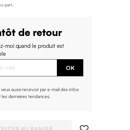
co-part
.
tôt de retour
z-moi quand le produit est
ble
OK
 veux aussi recevoir par e-mail des infos
r les dernières tendances.
OUTER AU PANIER