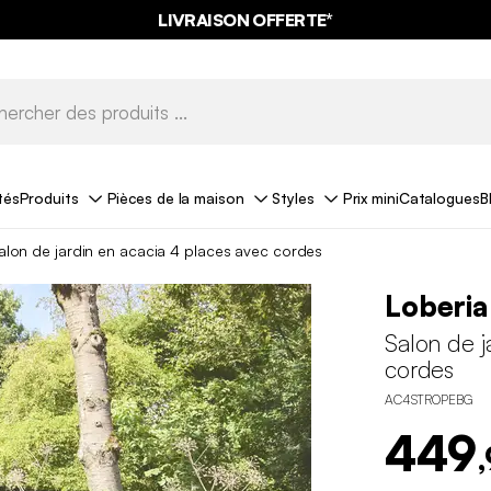
LIVRAISON OFFERTE*
tés
Produits
Pièces de la maison
Styles
Prix mini
Catalogues
B
alon de jardin en acacia 4 places avec cordes
Loberia
Salon de j
cordes
AC4STROPEBG
449