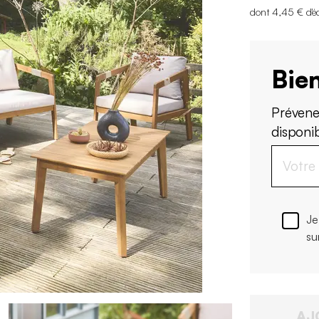
dont 4,45 € d'é
Bien
Prévene
disponi
Je
su
AJ