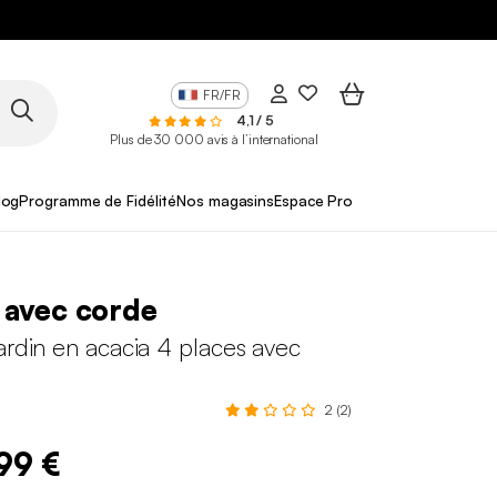
FR/FR
4,1 / 5
Plus de 30 000 avis à l’international
log
Programme de Fidélité
Nos magasins
Espace Pro
 avec corde
ardin en acacia 4 places avec
2 (2)
,99 €