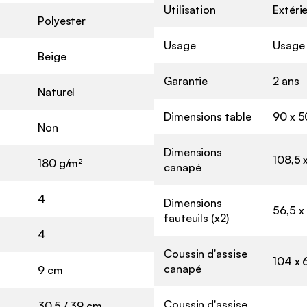
Utilisation
Extéri
Polyester
Usage
Usage
Beige
Garantie
2 ans
Naturel
Dimensions table
90 x 5
Non
Dimensions
108,5 
180 g/m²
canapé
4
Dimensions
56,5 x
fauteuils (x2)
4
Coussin d'assise
104 x 6
canapé
9 cm
Coussin d'assise
30,5 / 39 cm