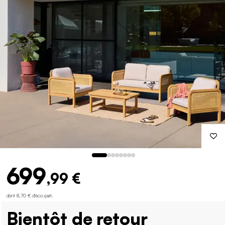
699
,99 €
dont 8,70 € d'éco-part
.
Bientôt de retour