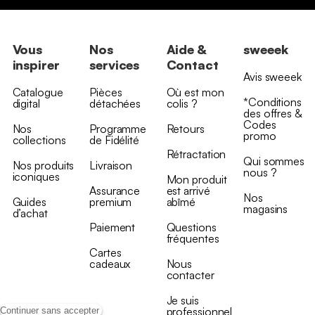
Vous
Nos
Aide &
sweeek
inspirer
services
Contact
Avis sweeek
Catalogue
Pièces
Où est mon
*Conditions
digital
détachées
colis ?
des offres &
Codes
Nos
Programme
Retours
promo
collections
de Fidélité
Rétractation
Qui sommes
Nos produits
Livraison
nous ?
iconiques
Mon produit
Assurance
est arrivé
Nos
Guides
premium
abîmé
magasins
d’achat
Paiement
Questions
fréquentes
Cartes
cadeaux
Nous
contacter
Je suis
professionnel
Continuer sans accepter