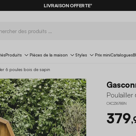
LIVRAISON OFFERTE*
tés
Produits
Pièces de la maison
Styles
Prix mini
Catalogues
B
ller 6 poules bois de sapin
Gascon
Poulailler
CKC23678BN
379
,