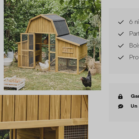
6 n
Par
Boi
Pro
Gar
Un 