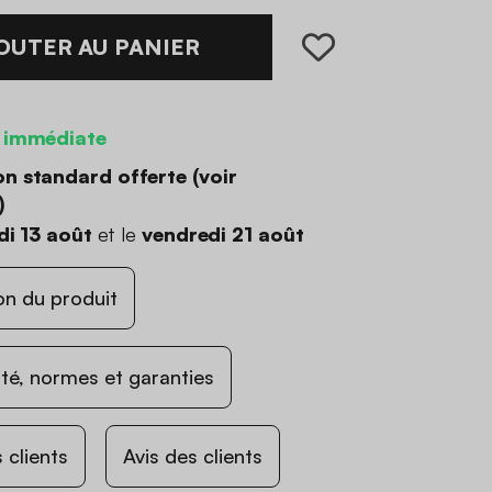
OUTER AU PANIER
 immédiate
on standard offerte (
voir
)
di 13 août
et le
vendredi 21 août
on du produit
ité, normes et garanties
 clients
Avis des clients