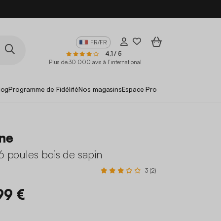
FR/FR
4,1 / 5
Plus de 30 000 avis à l’international
log
Programme de Fidélité
Nos magasins
Espace Pro
ne
 6 poules bois de sapin
3 (2)
99 €