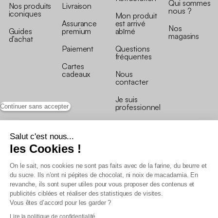
Qui sommes
Nos produits
Livraison
nous ?
iconiques
Mon produit
Assurance
est arrivé
Nos
Guides
premium
abîmé
magasins
d’achat
Paiement
Questions
fréquentes
Cartes
cadeaux
Nous
contacter
Je suis
professionnel
Continuer sans accepter
Salut c'est nous...
les Cookies !
On le sait, nos cookies ne sont pas faits avec de la farine, du beurre et
Conditions générales de vente
du sucre. Ils n’ont ni pépites de chocolat, ni noix de macadamia. En
Conditions générales du programme de fidélité
revanche, ils sont super utiles pour vous proposer des contenus et
Charte de données personnelles
publicités ciblées et réaliser des statistiques de visites.
Conditions générales de vente Pro
Vous êtes d’accord pour les garder ?
Déclaration d’accessibilité
Lire la politique de confidentialité