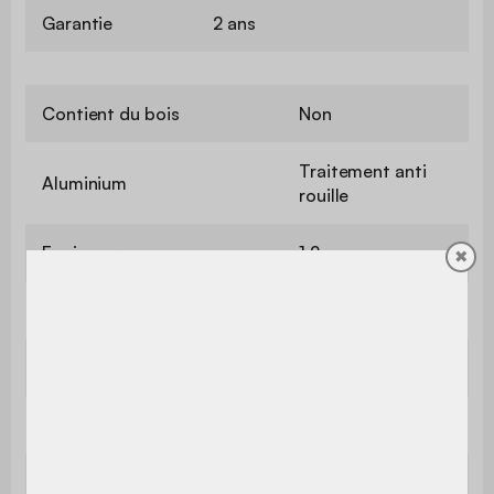
Garantie
2 ans
Contient du bois
Non
Traitement anti
Aluminium
rouille
Epaisseur
1,2 mm
✖
Dimensions
100 x 146 cm
Dimensions de la porte
87 / 129,5 cm
Dimensions d'un poteau
60 x 60 mm
Epaisseur d'un poteau
1,4 mm