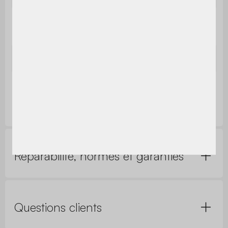
Dimensions du cadre de la
40 x 40 mm
porte
Dimensions d'un panneau
95 x 9 mm
Inclus
3 clés
Réparabilité, normes et garanties
Questions clients