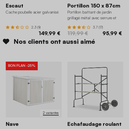
Escaut
Portillon 150 x 87cm
Cache poubelle acier galvanisé
Portillon battant de jardin
grillagé métal avec serrure et
poignée
2.3 (9)
3.7 (17)
149,99 €
119,99 €
95,99 €
Nos clients ont aussi aimé
BON PLAN
-25%
2 variantes
Nave
Echafaudage roulant