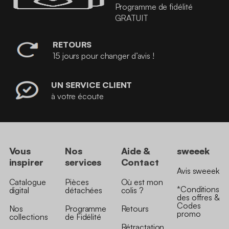
Programme de fidélité
GRATUIT
RETOURS
15 jours pour changer d’avis !
UN SERVICE CLIENT
à votre écoute
Vous
Nos
Aide &
sweeek
inspirer
services
Contact
Avis sweeek
Catalogue
Pièces
Où est mon
*Conditions
digital
détachées
colis ?
des offres &
Codes
Nos
Programme
Retours
promo
collections
de Fidélité
Rétractation