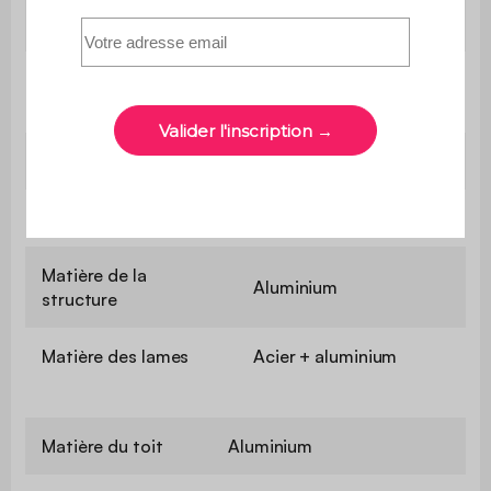
0 à 88 degrés
lames
50 (48 acier / 2
Nombre de lames
aluminium)
Poids
97,3 kg
Matière
Aluminium
Matière de la
Aluminium
structure
Matière des lames
Acier + aluminium
Matière du toit
Aluminium