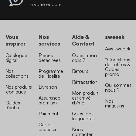
à votre écoute
Vous
Nos
Aide &
sweeek
inspirer
services
Contact
Avis sweeek
Catalogue
Pièces
Où est mon
*Conditions
digital
détachées
colis ?
des offres &
Codes
Nos
Programme
Retours
promo
collections
de Fidélité
Rétractation
Qui sommes
Nos produits
Livraison
nous ?
iconiques
Mon produit
Assurance
est arrivé
Nos
Guides
premium
abîmé
magasins
d’achat
Paiement
Questions
fréquentes
Cartes
cadeaux
Nous
contacter