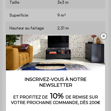
Taille
3x3 m
Superficie
9 m²
Hauteur au faitage
2,31 m
✖
Hauteur entrée
2,11 m
Surface au sol
7,4 m²
intérieure
Dimensions poteaux
10 x 10 x 224 cm
Epaisseur aluminium
1,4 / 1,5 mm
Dimensions lames
12 x 136,5 cm
Orientation des