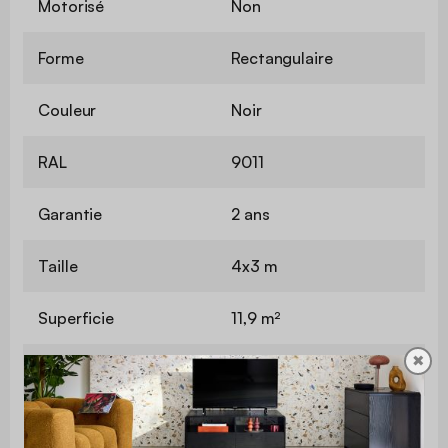
Motorisé
Non
Forme
Rectangulaire
Couleur
Noir
RAL
9011
Garantie
2 ans
Taille
4x3 m
Superficie
11,9 m²
✖
Hauteur au faitage
2,33 m
Hauteur entrée
2,12 m