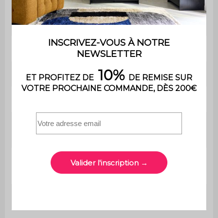
Surface au sol
10,4 m²
intérieure
Dimensions poteaux
10 x 10 x 224 cm
Epaisseur aluminium
1,4 / 1,5 mm
Dimensions lames
12 x 187,5 cm
Orientation des
0 à 88 degrés
lames
50 (48 acier / 2
Nombre de lames
aluminium)
Matière
Aluminium