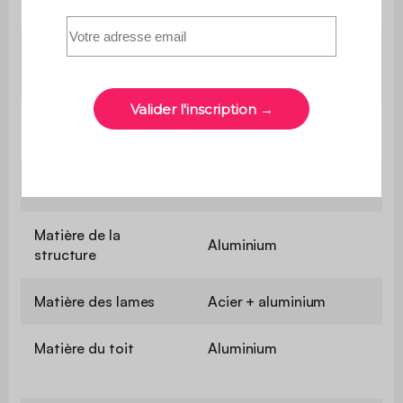
Dimensions lames
12 x 136,5 cm
Orientation des
0 à 88 degrés
lames
50 (48 acier / 2
Nombre de lames
aluminium)
Matière
Aluminium
Matière de la
Aluminium
structure
Matière des lames
Acier + aluminium
Matière du toit
Aluminium