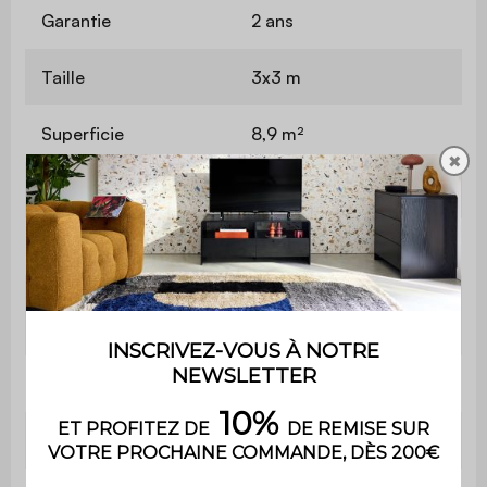
Garantie
2 ans
Taille
3x3 m
Superficie
8,9 m²
✖
Hauteur au faitage
2,33 m
Hauteur entrée
2,12 m
Surface au sol
7,6 m²
intérieure
Dimensions poteaux
10 x 10 x 224 cm
Epaisseur aluminium
1,4 / 1,5 mm