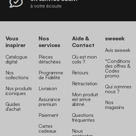
à votre écoute
Vous
Nos
Aide &
sweeek
inspirer
services
Contact
Avis sweeek
Catalogue
Pièces
Où est mon
*Conditions
digital
détachées
colis ?
des offres &
Codes
Nos
Programme
Retours
promo
collections
de Fidélité
Rétractation
Qui sommes
Nos produits
Livraison
nous ?
iconiques
Mon produit
Assurance
est arrivé
Nos
Guides
premium
abîmé
magasins
d’achat
Paiement
Questions
fréquentes
Cartes
cadeaux
Nous
contacter