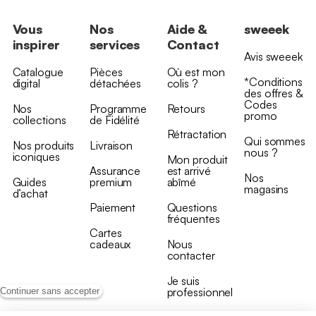
Vous
Nos
Aide &
sweeek
inspirer
services
Contact
Avis sweeek
Catalogue
Pièces
Où est mon
*Conditions
digital
détachées
colis ?
des offres &
Codes
Nos
Programme
Retours
promo
collections
de Fidélité
Rétractation
Qui sommes
Nos produits
Livraison
nous ?
iconiques
Mon produit
Assurance
est arrivé
Nos
Guides
premium
abîmé
magasins
d’achat
Paiement
Questions
fréquentes
Cartes
cadeaux
Nous
contacter
Je suis
professionnel
Continuer sans accepter