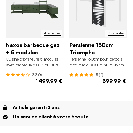
4 variantes
3 variantes
Naxos barbecue gaz
Persienne 130cm
+ 5 modules
Triomphe
Cuisine d'extérieure 5 modules
Persienne 130cm pour pergola
avec barbecue gaz 3 brûleurs
bioclimatique aluminium 4x3m
sur pieds, thermomètre
Triomphe
3.3 (16)
5 (4)
1 499,99 €
399,99 €
Article garanti 2 ans
Un service client à votre écoute