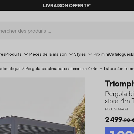
LIVRAISON OFFERTE*
tés
Produits
Pièces de la maison
Styles
Prix mini
Catalogues
B
oclimatique
Pergola bioclimatique aluminium 4x3m + 1 store 4m Trio
Triomp
Pergola b
store 4m 
PGBC3X4R4AT
2 499
,98 