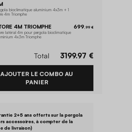
M
rgola bioclimatique aluminium 4x3m + 1
ore 4m Triomphe
TORE 4M TRIOMPHE
699
,99 €
re latéral 4m pour pergola bioclimatique
uminium 4x3m Triomphe
Total
3199.97
€
AJOUTER LE COMBO AU
PANIER
antie 2+5 ans offerts sur la pergola
rs accessoires, à compter de la
e de livraison)