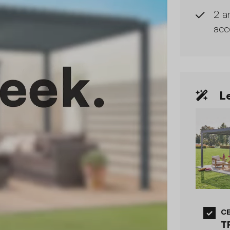
2 a
acc
Le
CE
T