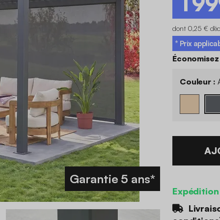
1 9
dont 0,25 € d'é
* Prix applica
Économisez
Couleur :
A
AJ
Garantie 5 ans*
Expédition
Livrais