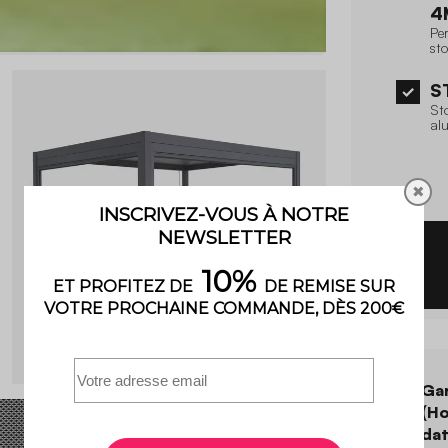
4
Pe
st
S
Sto
al
✖
Gar
(Ho
dat