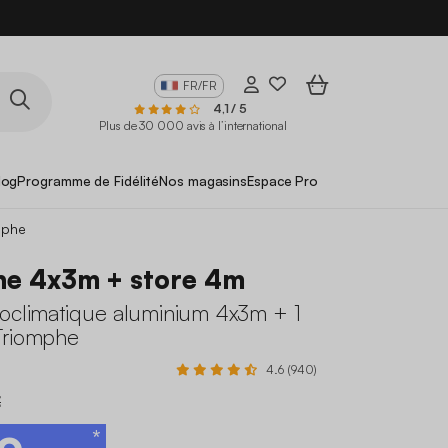
FR/FR
4,1 / 5
Plus de 30 000 avis à l’international
log
Programme de Fidélité
Nos magasins
Espace Pro
mphe
he 4x3m + store 4m
ioclimatique aluminium 4x3m + 1
Triomphe
4.6 (940)
€
*