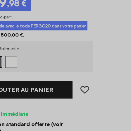
99
,98 €
co-part
.
ble avec le code
PERGO20
dans votre panier
 500,00 €.
nthracite
OUTER AU PANIER
 immédiate
on standard offerte (
voir