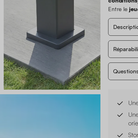
conditions
Entre le
jeu
Descripti
Réparabil
Questions
Une
Une
ori
Sto