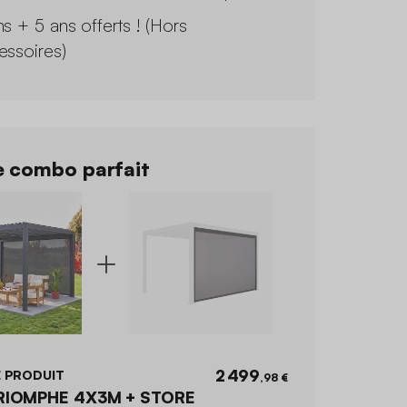
ns + 5 ans offerts ! (Hors
essoires)
 combo parfait
2 499
 PRODUIT
,98 €
RIOMPHE 4X3M + STORE