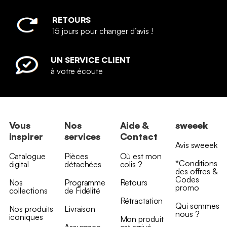
RETOURS
15 jours pour changer d’avis !
UN SERVICE CLIENT
à votre écoute
Vous
Nos
Aide &
sweeek
inspirer
services
Contact
Avis sweeek
Catalogue
Pièces
Où est mon
*Conditions
digital
détachées
colis ?
des offres &
Codes
Nos
Programme
Retours
promo
collections
de Fidélité
Rétractation
Qui sommes
Nos produits
Livraison
nous ?
iconiques
Mon produit
Assurance
est arrivé