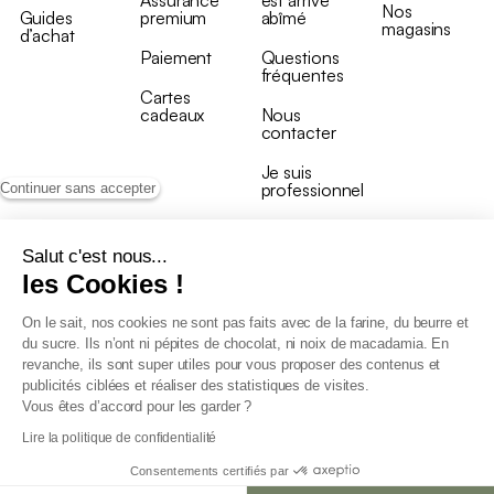
Nos
Guides
premium
abîmé
magasins
d’achat
Paiement
Questions
fréquentes
Cartes
cadeaux
Nous
contacter
Je suis
professionnel
Continuer sans accepter
Salut c'est nous...
les Cookies !
On le sait, nos cookies ne sont pas faits avec de la farine, du beurre et
Conditions générales de vente
du sucre. Ils n’ont ni pépites de chocolat, ni noix de macadamia. En
Conditions générales du programme de fidélité
revanche, ils sont super utiles pour vous proposer des contenus et
Charte de données personnelles
publicités ciblées et réaliser des statistiques de visites.
Conditions générales de vente Pro
Vous êtes d’accord pour les garder ?
Déclaration d’accessibilité
Lire la politique de confidentialité
Consentements certifiés par