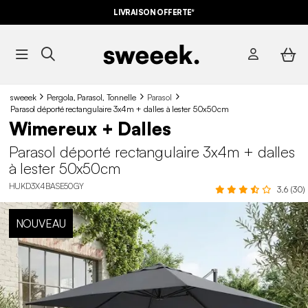
LIVRAISON OFFERTE*
sweeek
Pergola, Parasol, Tonnelle
Parasol
Parasol déporté rectangulaire 3x4m + dalles à lester 50x50cm
Wimereux + Dalles
Parasol déporté rectangulaire 3x4m + dalles
à lester 50x50cm
HUKD3X4BASE50GY
3.6 (30)
NOUVEAU