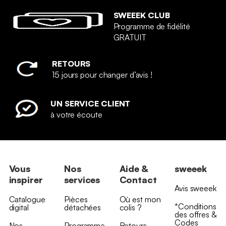
SWEEEK CLUB
Programme de fidélité
GRATUIT
RETOURS
15 jours pour changer d’avis !
UN SERVICE CLIENT
à votre écoute
Vous
Nos
Aide &
sweeek
inspirer
services
Contact
Avis sweeek
Catalogue
Pièces
Où est mon
*Conditions
digital
détachées
colis ?
des offres &
Codes
Nos
Programme
Retours