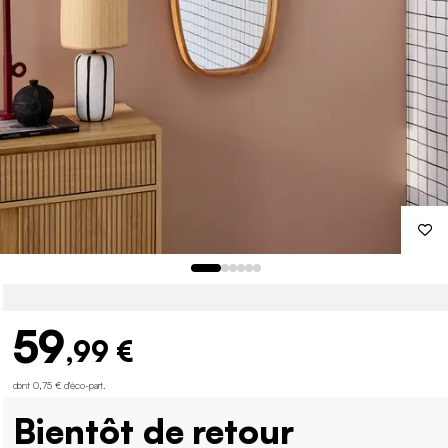
59
,99 €
dont 0,75 € d'éco-part
.
Bientôt de retour