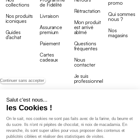
promo
collections
de Fidélité
Rétractation
Qui sommes
Nos produits
Livraison
nous ?
iconiques
Mon produit
Assurance
est arrivé
Nos
Guides
premium
abîmé
magasins
d’achat
Paiement
Questions
fréquentes
Cartes
cadeaux
Nous
contacter
Je suis
professionnel
Continuer sans accepter
Salut c'est nous...
les Cookies !
On le sait, nos cookies ne sont pas faits avec de la farine, du beurre et
Conditions générales de vente
du sucre. Ils n’ont ni pépites de chocolat, ni noix de macadamia. En
Conditions générales du programme de fidélité
revanche, ils sont super utiles pour vous proposer des contenus et
Charte de données personnelles
publicités ciblées et réaliser des statistiques de visites.
Conditions générales de vente Pro