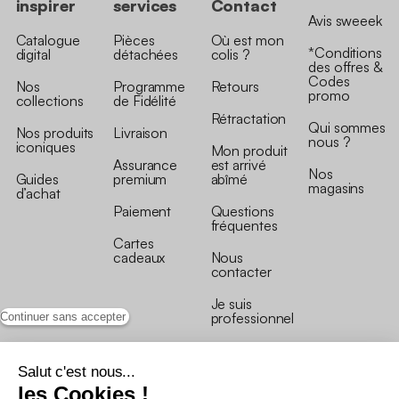
inspirer
services
Contact
Avis sweeek
Catalogue
Pièces
Où est mon
*Conditions
digital
détachées
colis ?
des offres &
Codes
Nos
Programme
Retours
promo
collections
de Fidélité
Rétractation
Qui sommes
Nos produits
Livraison
nous ?
iconiques
Mon produit
Assurance
est arrivé
Nos
Guides
premium
abîmé
magasins
d’achat
Paiement
Questions
fréquentes
Cartes
cadeaux
Nous
contacter
Je suis
professionnel
Continuer sans accepter
Salut c'est nous...
les Cookies !