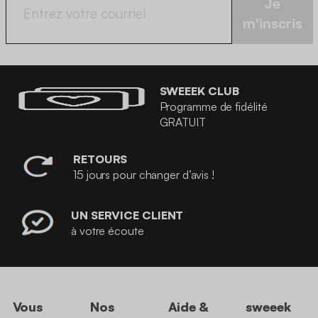
Je
m'inscris
SWEEEK CLUB
Programme de fidélité
GRATUIT
RETOURS
15 jours pour changer d’avis !
UN SERVICE CLIENT
à votre écoute
Vous
Nos
Aide &
sweeek