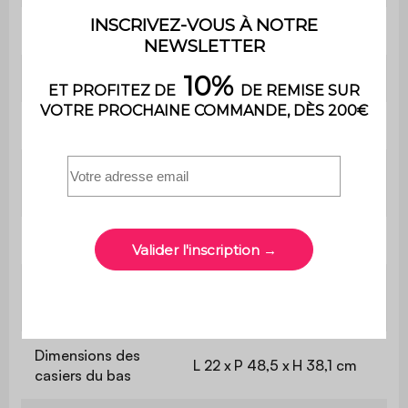
Longueur
130 cm
Matière de la barre
Métal noir mat
Dimensions
L 130 x P 50 x H 80 cm
Dimensions du
L 91,4 x P 48,5 cm
plateau
Hauteur du rebord
3,8 cm
Epaisseur des
1,5 cm
panneaux
Dimensions des
L 22 x P 48,5 x H 38,1 cm
casiers du bas