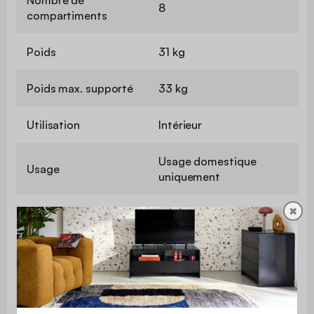
8
compartiments
Poids
31 kg
Poids max. supporté
33 kg
Utilisation
Intérieur
Usage domestique
Usage
uniquement
✖
Garantie
2 ans
Le montage est très
Montage
simple, une notice est
fournie